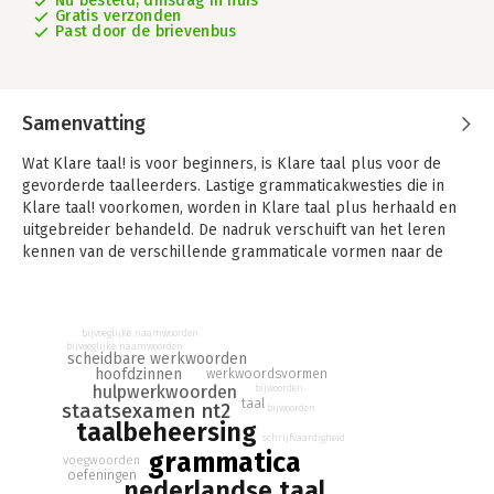
Nu besteld, dinsdag in huis
Gratis verzonden
Past door de brievenbus
Samenvatting
Wat Klare taal! is voor beginners, is Klare taal plus voor de
gevorderde taalleerders. Lastige grammaticakwesties die in
Klare taal! voorkomen, worden in Klare taal plus herhaald en
uitgebreider behandeld. De nadruk verschuift van het leren
kennen van de verschillende grammaticale vormen naar de
zinsbouw. De voorbeelden en oefeningen zijn origineel en
uitdagend door veelvuldig gebruik van authentieke teksten uit
onder meer kranten en tijdschriften.
bijvoeglijke naamwoorden
Deze grammaticamethode is geschikt voor gevorderde
bijvoeglijke naamwoorden
scheidbare werkwoorden
anderstaligen en heeft als eindniveau B2. Hierdoor past dit
hoofdzinnen
werkwoordsvormen
boek goed in een voorbereiding op het Staatsexamen
hulpwerkwoorden
bijwoorden
taal
Nederlands als tweede taal, programma II. Klare taal plus kan
staatsexamen nt2
bijwoorden
taalbeheersing
zowel zelfstandig als klassikaal worden doorgewerkt.
schrijfvaardigheid
De vertrouwde opbouw van Klare taal! is gehandhaafd in Klare
grammatica
voegwoorden
taal plus: op de linkerbladzijde worden de regels uitgelegd en
oefeningen
nederlandse taal