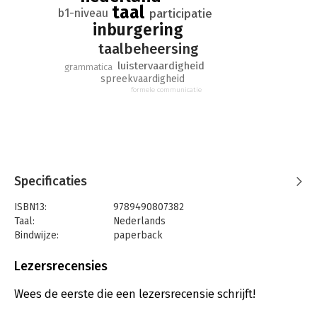
taal
vaardigheden)
b1-niveau
participatie
- uitgebreide docentenhandleiding met werkbladen, extra
inburgering
lesideeën, antwoordmodel en tips voor differentiatie
taalbeheersing
luistervaardigheid
grammatica
spreekvaardigheid
formele communicatie
Specificaties
ISBN13:
9789490807382
Taal:
Nederlands
Bindwijze:
paperback
Aantal pagina's:
300
Uitgever:
KleurRijker bv
Lezersrecensies
Druk:
1
Verschijningsdatum:
30-10-2020
Wees de eerste die een lezersrecensie schrijft!