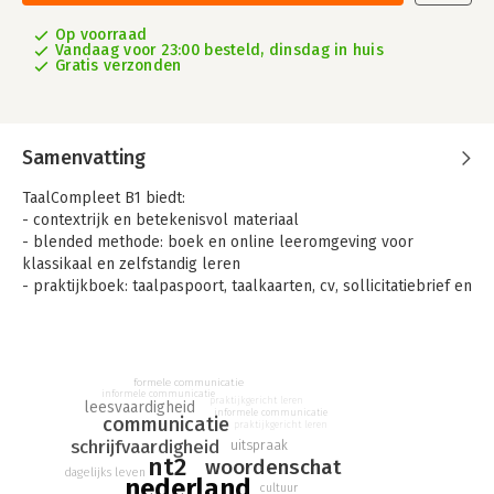
Op voorraad
Vandaag voor 23:00 besteld, dinsdag in huis
Gratis verzonden
Samenvatting
TaalCompleet B1 biedt:
- contextrijk en betekenisvol materiaal
- blended methode: boek en online leeromgeving voor
klassikaal en zelfstandig leren
- praktijkboek: taalpaspoort, taalkaarten, cv, sollicitatiebrief en
praatplaten
- veel aandacht voor woordenschatverwerving (receptief en
productief)
- opbouw volgens ABCD-model van Neuner
formele communicatie
- opbouw volgens VUT-model voor praktijkopdrachten
informele communicatie
praktijkgericht leren
leesvaardigheid
informele communicatie
- uitspraak en verstavaardigheid
communicatie
praktijkgericht leren
- leerstrategieën en zelfreflectie
schrijfvaardigheid
uitspraak
nt2
- leerstofafhankelijke toets per thema
woordenschat
dagelijks leven
nederland
- verspreid door de methode vier toetsen (per toets alle
cultuur