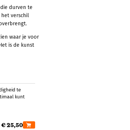
 die durven te
 het verschil
 overbrengt.
ien waar je voor
Het is de kunst
digheid te
ptimaal kunt
€ 25,50