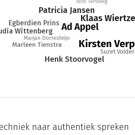
Wim Tersteeg
Patricia Jansen
Klaas Wiertz
Egberdien Prins
Ad Appel
udia Wittenberg
Marjan Dorresteijn
Kirsten Ver
Marleen Tienstra
Suzet Volder
Henk Stoorvogel
echniek naar authentiek spreken