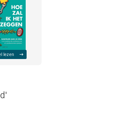
el lezen
d'