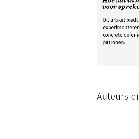
Hoe zal ik 
voor sprek
Dit artikel bied
experimenteren
concrete oefeni
patronen.
Auteurs di