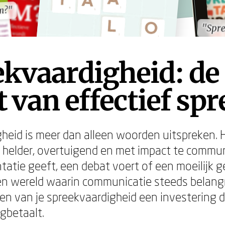
em?"
em?"
"Spre
"Spre
ekvaardigheid: de
 van effectief sp
heid is meer dan alleen woorden uitspreken. H
elder, overtuigend en met impact te communi
tatie geeft, een debat voert of een moeilijk 
en wereld waarin communicatie steeds belangri
en van je spreekvaardigheid een investering d
gbetaalt.