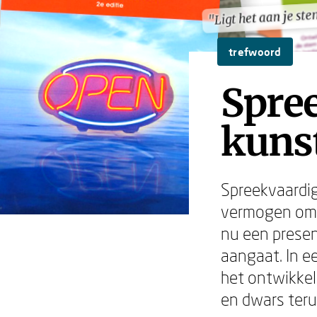
"Ligt het aan je st
"Ligt het aan je st
trefwoord
Spre
kunst
Spreekvaardig
vermogen om h
nu een presen
aangaat. In e
het ontwikkel
en dwars teru