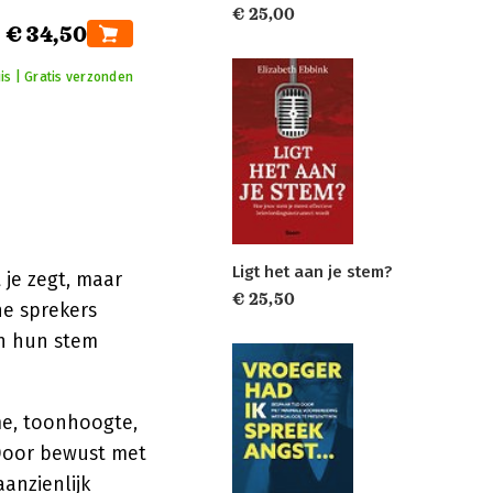
€ 25,00
€ 34,50
is | Gratis verzonden
Ligt het aan je stem?
t je zegt, maar
€ 25,50
ne sprekers
in hun stem
me, toonhoogte,
 Door bewust met
anzienlijk