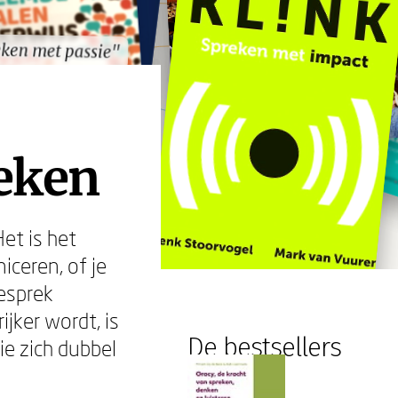
ken met passie"
ken met passie"
reken
et is het
ceren, of je
gesprek
jker wordt, is
De bestsellers
ie zich dubbel