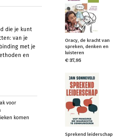
 die je kunt
ten: van je
Oracy, de kracht van
binding met je
spreken, denken en
luisteren
 methoden en
€ 37,95
ak voor
n
hnieken komen
Sprekend leiderschap