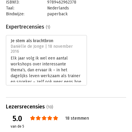
tussen wie je bent en wat je wilt overbrengen. Alleen als dat
ISBN13:
9789462962378
klopt, kan communicatie effectief zijn!
– Karin van der Groot,
Taal:
Nederlands
manager P&O en secretaris RvB Meander Medisch Centrum
Bindwijze:
paperback
Aantal pagina's:
168
Uitgever:
AnderZ
Expertrecensies
(1)
Druk:
2
Verschijningsdatum:
28-10-2024
Je stem als krachtbron
Daniëlle de Jonge | 18 november
Hoofdrubriek:
Persoonlijke effectiviteit
2016
Elk jaar volg ik wel een aantal
workshops over interessante
thema’s, dan ervaar ik – in het
dagelijks leven werkzaam als trainer
en spreker – zelf ook weer eens hoe
het is om deelnemer te zijn.
Lees verder
Lezersrecensies
(10)
5.0
18 stemmen
van de 5