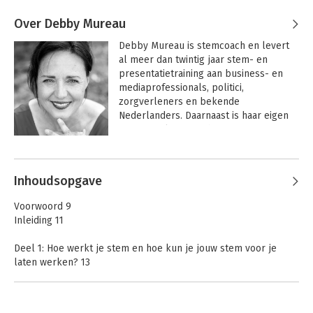
Over Debby Mureau
Debby Mureau is stemcoach en levert 
al meer dan twintig jaar stem- en 
presentatietraining aan business- en 
mediaprofessionals, politici, 
zorgverleners en bekende 
Nederlanders. Daarnaast is haar eigen 
stem regelmatig te horen in 
commercials, bedrijfsfilms, AV-
Andere boeken door Debby Mureau
producties, voice-respons-systemen, 
en is ze de stationvoice bij NPO radio 5.
Inhoudsopgave
Voorwoord 9
Inleiding 11
Deel 1: Hoe werkt je stem en hoe kun je jouw stem voor je
laten werken? 13
1 Waarom je stem zo belangrijk is 14
2 Hoe werkt je stem? 30
3 Je stem strategisch inzetten 55