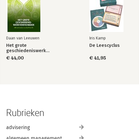
Bronnen
Bijlagen
Meer lezen
Daan van Leeuwen
Iris Kamp
Het grote
De Leescyclus
geschiedeniswerkvormenboek
€ 44,00
€ 41,95
Rubrieken
advisering
algemeen management