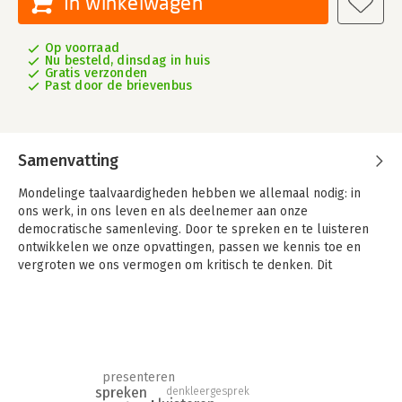
In winkelwagen
Op voorraad
Nu besteld, dinsdag in huis
Gratis verzonden
Past door de brievenbus
Samenvatting
Mondelinge taalvaardigheden hebben we allemaal nodig: in
ons werk, in ons leven en als deelnemer aan onze
democratische samenleving. Door te spreken en te luisteren
ontwikkelen we onze opvattingen, passen we kennis toe en
vergroten we ons vermogen om kritisch te denken. Dit
toegankelijke en praktische boek laat zien hoe je binnen het
Nederlandse onderwijs mondelinge taal op een systematische,
aantrekkelijke en effectieve manier kunt verweven in alles wat
je doet in de groep. Met het raamwerk Oracy als leidraad,
bieden de auteurs je kennis, richting, handvatten en veel
lesvoorbeelden om je leerlingen doelgericht aan het woord te
presenteren
laten. Laat je inspireren en ervaar wat werken aan mondelinge
spreken
denkleergesprek