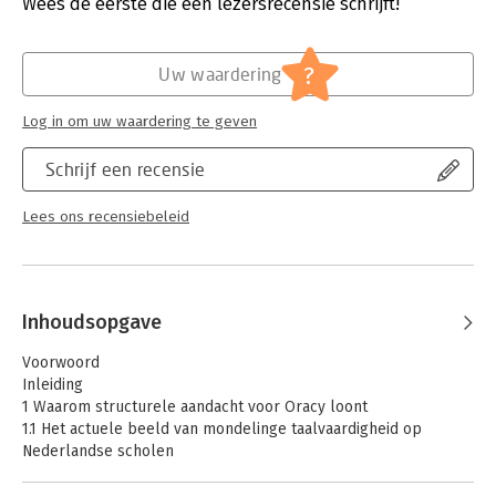
Verschijningsdatum:
17-4-2025
Wees de eerste die een lezersrecensie schrijft!
Hoofdrubriek:
Woordenboeken en taal
?
Uw waardering
Log in om uw waardering te geven
Schrijf een recensie
Lees ons recensiebeleid
Inhoudsopgave
Voorwoord
Inleiding
1 Waarom structurele aandacht voor Oracy loont
1.1 Het actuele beeld van mondelinge taalvaardigheid op
Nederlandse scholen
1.2 Drie belangrijke argumenten om te starten met Oracy
1.2.1 De communicatieve vaardigheden