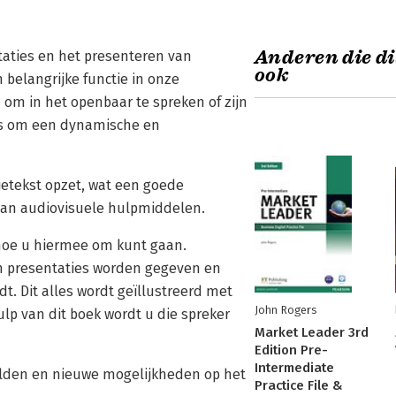
Anderen die di
ntaties en het presenteren van
ook
belangrijke functie in onze
om in het openbaar te spreken of zijn
k is om een dynamische en
ietekst opzet, wat een goede
van audiovisuele hulpmiddelen.
hoe u hiermee om kunt gaan.
n presentaties worden gegeven en
dt. Dit alles wordt geïllustreerd met
John Rogers
p van dit boek wordt u die spreker
Market Leader 3rd
Edition Pre-
Intermediate
elden en nieuwe mogelijkheden op het
Practice File &