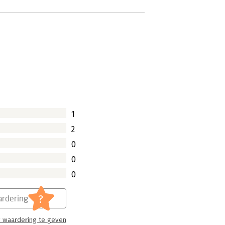
1
2
0
0
0
?
rdering
 waardering te geven