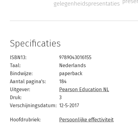
prese
gelegenheidspresentaties
Specificaties
ISBN13:
9789043016155
Taal:
Nederlands
Bindwijze:
paperback
Aantal pagina's:
184
Uitgever:
Pearson Education NL
Druk:
3
Verschijningsdatum:
12-5-2017
Hoofdrubriek:
Persoonlijke effectiviteit