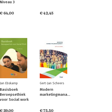
Niveau 3
€ 64,00
€ 42,45
Jan Ebskamp
Gert-Jan Scheers
Basisboek
Modern
Beroepsethiek
marketingmanagement
voor Social work
€ 39,00
€ 75,50