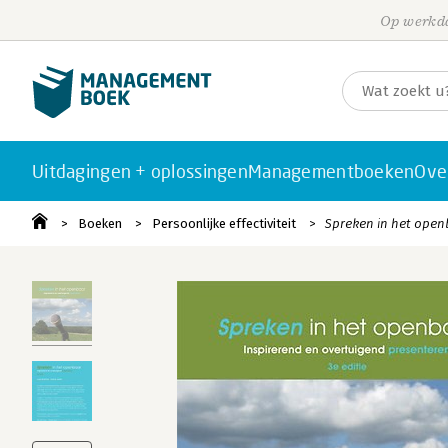
Op werkda
Uitdagingen + oplossingen
Managementboeken
Ove
Boeken
Persoonlijke effectiviteit
Spreken in het ope