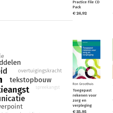
Practice File CD
Pack
€ 26,92
ie
iddelen
id
overtuigingskracht
n
tekstopbouw
Ron Groothuis
tieangst
spreekangst
Toegepast
rekenen voor
nicatie
zorg en
erpoint
verpleging
€ 35,95