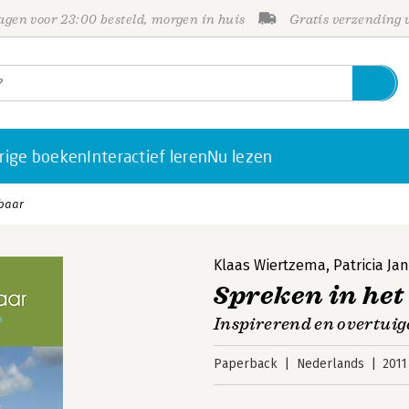
gen voor 23:00 besteld, morgen in huis
Gratis verzending
rige boeken
Interactief leren
Nu lezen
nbaar
Klaas Wiertzema
,
Patricia Ja
Spreken in he
Inspirerend en overtui
Paperback
Nederlands
2011