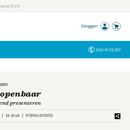
 vanaf €20
Inloggen
010-4731397
Personen
Trefwoorden
nsen
t openbaar
gend presenteren
3e druk
9789043016155