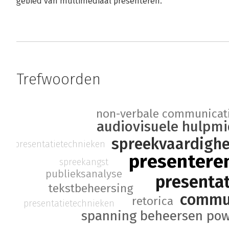
gebied van multimediaal presenteren.
Trefwoorden
non-verbale communicat
audiovisuele hulpm
spreekvaardighe
presentatietechnieken
presentere
spreekangst
publieksanalyse
presenta
tekstbeheersing
commu
retorica
presentatietechnieken
pow
spanning beheersen