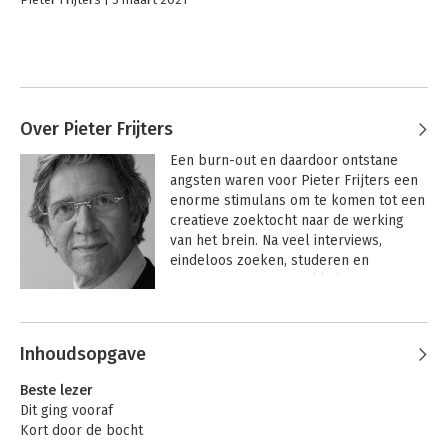
Over Pieter Frijters
Een burn-out en daardoor ontstane 
angsten waren voor Pieter Frijters een 
enorme stimulans om te komen tot een 
creatieve zoektocht naar de werking 
van het brein. Na veel interviews, 
eindeloos zoeken, studeren en 
experimenteren ontwikkelde hij 
MindTuning®. Sindsdien wordt de 
Andere boeken door Pieter Frijters
methode met groot succes ingezet om 
burn-out, angst en onzekerheid om te 
Inhoudsopgave
zetten in zelfvertrouwen en om 
helderheid te scheppen in het denken, 
Beste lezer
overzicht te krijgen om belangrijke 
Dit ging vooraf
beslissingen te nemen en doelen 
Kort door de bocht
daadwerkelijk te bereiken. 
