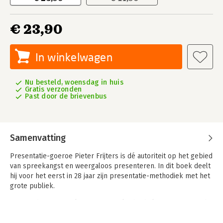
€ 23,90
In winkelwagen
Nu besteld, woensdag in huis
Gratis verzonden
Past door de brievenbus
Samenvatting
Presentatie-goeroe Pieter Frijters is dé autoriteit op het gebied
van spreekangst en weergaloos presenteren. In dit boek deelt
hij voor het eerst in 28 jaar zijn presentatie-methodiek met het
grote publiek.
Hoe verdwijnt spreekangst of onzekerheid als sneeuw voor de
zon en komen de juiste woorden als vanzelf in je op? Hoe
bespaar je enorm veel tijd op voorbereiding? Wat is een beter