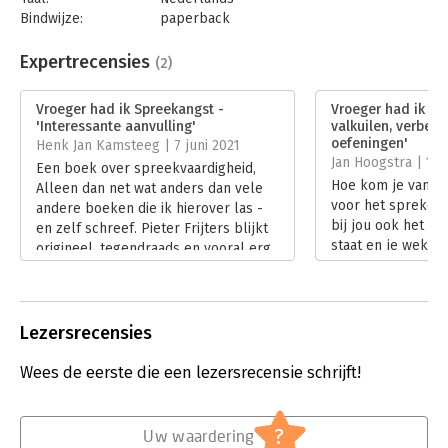
Bindwijze:
paperback
Aantal pagina's:
154
Uitgever:
Spreek BV
Expertrecensies
(2)
Druk:
1
Verschijningsdatum:
22-1-2021
Vroeger had ik Spreekangst -
Vroeger had ik spr
'Interessante aanvulling'
valkuilen, verbet
Hoofdrubriek:
Coaching en trainen
,
Communicatie en
oefeningen'
Henk Jan Kamsteeg | 7 juni 2021
media
Jan Hoogstra | 14 
Een boek over spreekvaardigheid,
Hoe kom je van sp
Alleen dan net wat anders dan vele
voor het spreken 
andere boeken die ik hierover las -
bij jou ook het zw
en zelf schreef. Pieter Frijters blijkt
staat en je weken
origineel, tegendraads en vooral erg
gaan spreken in h
zeker van zijn zaak. Een interessante
je buik hebt, kun
aanvulling op de boeken over dit
had ik Spreekangst
thema.
Frijters er bij pak
Lees verder
Lezersrecensies
staat een aanpak e
praktisch mee aan
Wees de eerste die een lezersrecensie schrijft!
Lees verder
?
Uw waardering