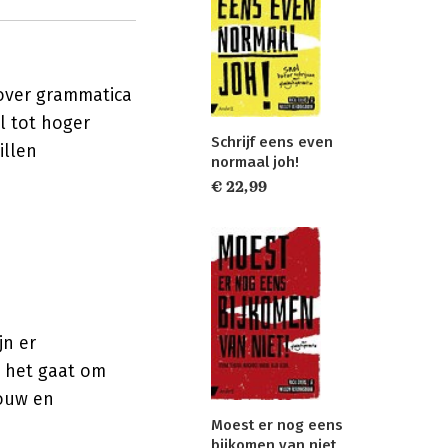
over grammatica
l tot hoger
Schrijf eens even
illen
normaal joh!
€ 22,99
jn er
s het gaat om
bouw en
Moest er nog eens
bijkomen van niet