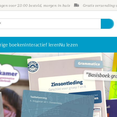
gen voor 23:00 besteld, morgen in huis
Gratis verzending
rige boeken
Interactief leren
Nu lezen
"Basisboek g
"Basisboek g