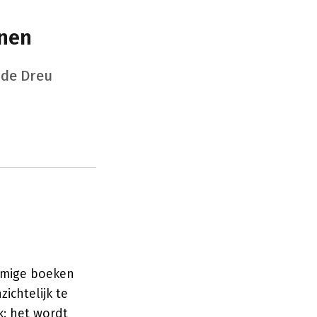
enen
 de Dreu
mmige boeken
ichtelijk te
k: het wordt