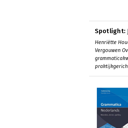
Spotlight:
Henriëtte Houë
Vergouwen Ove
grammaticakwe
praktijkgeric