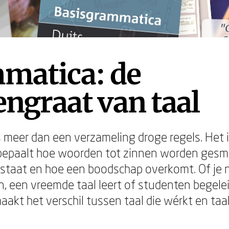
"
"
g
g
matica: de
ngraat van taal
 meer dan een verzameling droge regels. Het i
bepaalt hoe woorden tot zinnen worden gesm
staat en hoe een boodschap overkomt. Of je 
, een vreemde taal leert of studenten begeleid
akt het verschil tussen taal die wérkt en taal 