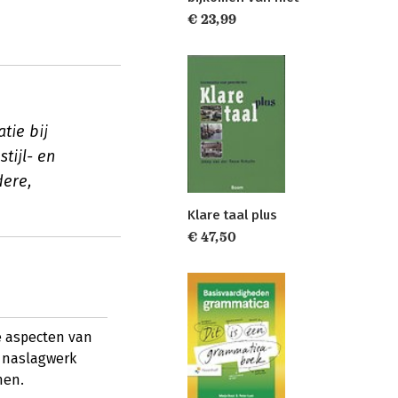
€ 23,99
tie bij
tijl- en
dere,
Klare taal plus
€ 47,50
e aspecten van
s naslagwerk
men.