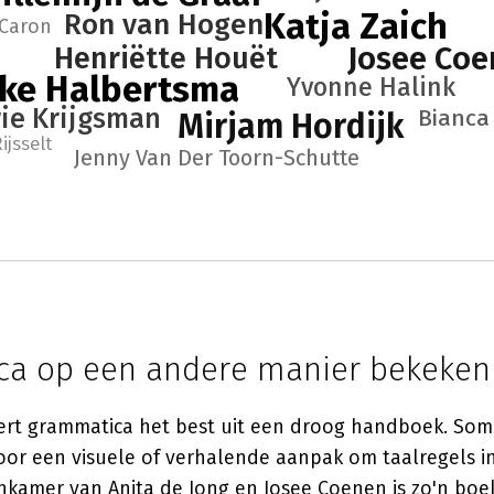
Katja Zaich
Ron van Hogen
 Caron
Josee Co
Henriëtte Houët
ke Halbertsma
Yvonne Halink
ie Krijgsman
Bianca
Mirjam Hordijk
ijsselt
Jenny Van Der Toorn-Schutte
a op een andere manier bekeken
eert grammatica het best uit een droog handboek. So
or een visuele of verhalende aanpak om taalregels inz
nkamer
van
Anita de Jong
en Josee Coenen is zo'n boe