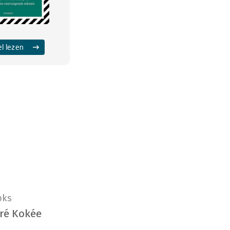
el lezen
oks
ré Kokée