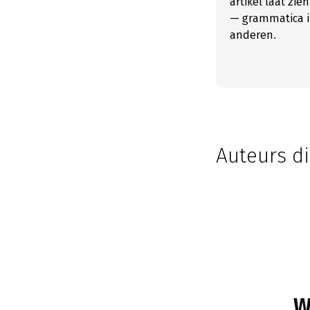
artikel laat zi
— grammatica i
anderen.
Auteurs di
W