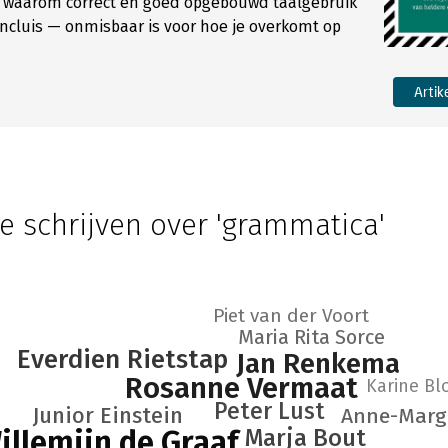
en waarom correct en goed opgebouwd taalgebruik
ncluis — onmisbaar is voor hoe je overkomt op
Artik
e schrijven over 'grammatica'
Piet van der Voort
Maria Rita Sorce
Everdien Rietstap
Jan Renkema
Rosanne Vermaat
Karine Bl
Peter Lust
Junior Einstein
Anne-Marg
illemijn de Graaf
Marja Bout