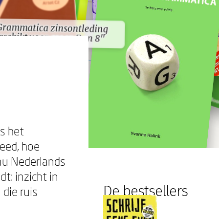
Grammatica zinsontleding
Grammatica zinsontleding
eschikt voor groep 7 en 8"
eschikt voor groep 7 en 8"
s het
eed, hoe
nu Nederlands
t: inzicht in
De bestsellers
die ruis