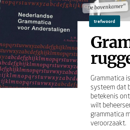
"De bovenkamer"
"De bovenkamer"
trefwoord
Gram
rugge
Grammatica is
systeem dat 
betekenis ont
wilt beheersen
grammatica ma
veroorzaakt.