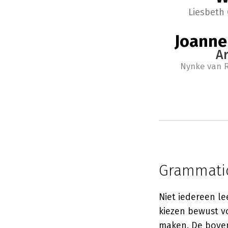
Liesbeth
Joanne
Ar
Nynke van R
Grammatic
Niet iedereen l
kiezen bewust vo
maken.
De bove