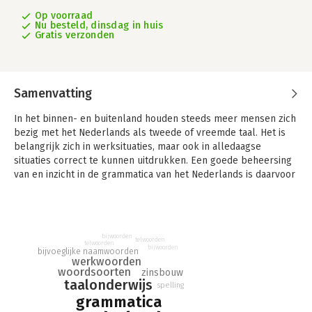
Op voorraad
Nu besteld, dinsdag in huis
Gratis verzonden
Samenvatting
In het binnen- en buitenland houden steeds meer mensen zich
bezig met het Nederlands als tweede of vreemde taal. Het is
belangrijk zich in werksituaties, maar ook in alledaagse
situaties correct te kunnen uitdrukken. Een goede beheersing
van en inzicht in de grammatica van het Nederlands is daarvoor
noodzakelijk.
Nederlandse Grammatica voor Anderstaligen is bedoeld als
een gebruiksgrammatica en is niet alleen geschikt voor
bijwoorden
degene die de taal leert, maar ook voor degene die het
telwoorden
telwoorden
bijwoorden
bijvoeglijke naamwoorden
Nederlands als tweede of vreemde taal onderwijst. Op een
werkwoorden
overzichtelijke wijze behandelen de auteurs met name die
woordsoorten
zinsbouw
grammaticale onderwerpen die juist voor anderstaligen
taalonderwijs
spelling
problemen opleveren. Een uitgebreid register
grammatica
vergemakkelijkt het gebruik van deze grammatica als