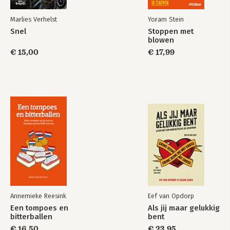
Marlies Verhelst
Yoram Stein
Snel
Stoppen met
blowen
€ 15,00
€ 17,99
Annemieke Reesink
Eef van Opdorp
Een tompoes en
Als jij maar gelukkig
bitterballen
bent
€ 16,50
€ 23,95