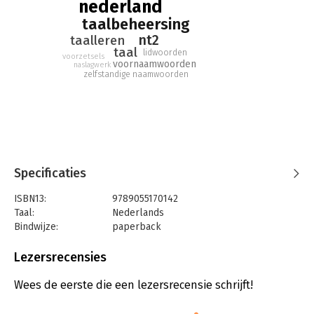
nederland
naslagwerk.
taalbeheersing
nt2
taalleren
taal
lidwoorden
voorzetsels
voornaamwoorden
naslagwerk
zelfstandige naamwoorden
Specificaties
ISBN13:
9789055170142
Taal:
Nederlands
Bindwijze:
paperback
Uitgever:
VanDorp Uitgevers
Druk:
2
Lezersrecensies
Verschijningsdatum:
17-1-2020
Wees de eerste die een lezersrecensie schrijft!
Hoofdrubriek:
Woordenboeken en taal