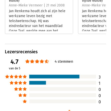
editie)
vijfde editie)
Hoofdrubriek:
Woordenboeken en taal
Anne-Mieke Vermeer | 21 mei 2008
Anne-Mieke Verme
Jan Renkema houdt zich al zijn hele
Jan Renkema houdt
werkzame leven bezig met
werkzame leven b
tekstwetenschap. Hij was
tekstwetenschap. 
eindredacteur van het maandblad
eindredacteur va
Onze Taal, werkte mee aan het
Onze Taal, werkte
Groene Boekje en is hoogleraar
Groene Boekje en 
Tekstkwaliteit. Twintig jaar geleden
Tekstkwaliteit. Tw
schreef hij de 'Schrijfwijzer', wat
schreef hij de 'Sch
sindsdien steun en toeverlaat is voor
sindsdien steun en
Lezersrecensies
iedereen die met geschreven tekst in
iedereen die met 
4.7
de weer is. Deze vierde en
de weer is. Deze v
4 stemmen
aangepaste editie geeft een nog
aangepaste editie
van de 5
uitgebreider en overzichtelijker
uitgebreider en ov
antwoord op de vraag 'hoe schrijf je
antwoord op de vra
3
dat ook al weer?'
dat ook al weer?'
1
Lees verder
Lees verder
0
0
0