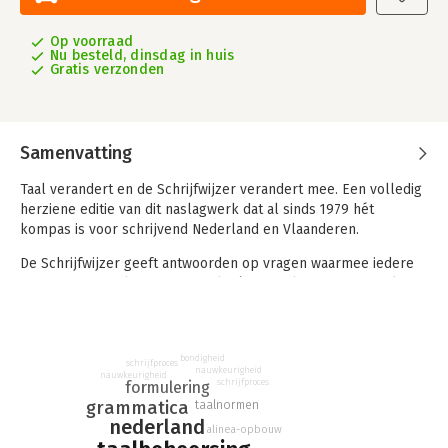
Op voorraad
Nu besteld, dinsdag in huis
Gratis verzonden
Samenvatting
Taal verandert en de Schrijfwijzer verandert mee. Een volledig
herziene editie van dit naslagwerk dat al sinds 1979 hét
kompas is voor schrijvend Nederland en Vlaanderen.
De Schrijfwijzer geeft antwoorden op vragen waarmee iedere
schrijver worstelt. Hoe schrijf ik zó dat de lezer niet afhaakt?
Wat is de functie van de puntkomma? Hoe schrijf ik
overzichtelijke zinnen? En natuurlijk ook 1001 taalkwesties,
zoals hen‒hun, e-mailetiquette en de tussen-n.
bondigheid
schrijfproces
nauwkeurigheid
Deze volledig herziene zesde editie bevat tal van nieuwe en
nauwkeurigheid
schrijfproces
formulering
actuele voorbeelden. Het naslagwerk is daarmee nog beter
grammatica
taalnormen
toegespitst op de verschillende gebruikersgroepen:
nederland
alinea-opbouw
studenten, secretaresses, journalisten, ambtenaren. En op vele