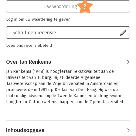
?
Uw waardering
Log in om uw waardering te geven
Schrijf een recensie
Lees ons recensiebeleid
Over Jan Renkema
Jan Renkema (1948) is hoogleraar Tekstkwaliteit aan de 
Universiteit van Tilburg. Hij studeerde Algemene 
Taalwetenschap aan de Vrije Universiteit in Amsterdam en 
promoveerde in 1981 op De Taal van Den Haag. Hij was o.a. 
taalkundig adviseur bij de Tweede Kamer en buitengewoon 
hoogleraar Cultuurwetenschappen aan de Open Universiteit.

Hij is auteur van de Schrijfwijzer; van dit boek zijn inmiddels 
Andere boeken door Jan Renkema
meer dan 450.000 exemplaren verkocht. Ook schreef hij 
interviews, onder andere met politici inWat bezielt het 
Inhoudsopgave
Binnenhof?, en publiceerde hij een pamflet over de nieuwe 