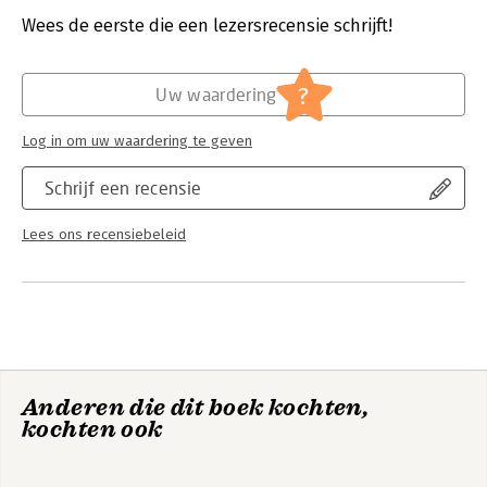
Druk:
3
voor zelfstudie.
Verschijningsdatum:
21-9-2020
Wees de eerste die een lezersrecensie schrijft!
Let op: Online producten zijn niet langer compatibel met
Internet Explorer 10. Bovendien werkt het programma niet op
Hoofdrubriek:
Schoolboeken
tablets en smartphones. Met dit product heeft u 1 jaar toegang
?
tot de online dienst met het lesmateriaal.
Uw waardering
Log in om uw waardering te geven
Schrijf een recensie
Lees ons recensiebeleid
Anderen die dit boek kochten,
kochten ook