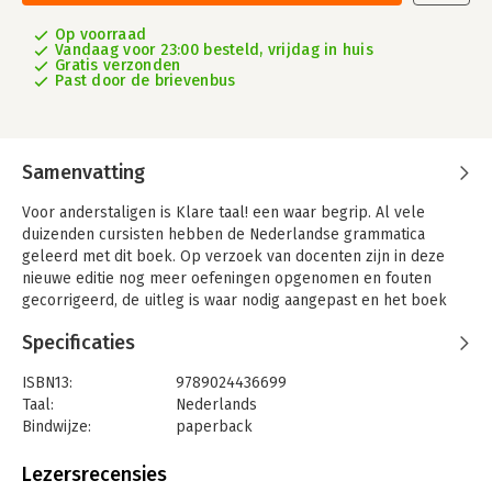
Op voorraad
Vandaag voor 23:00 besteld, vrijdag in huis
Gratis verzonden
Past door de brievenbus
Samenvatting
Voor anderstaligen is Klare taal! een waar begrip. Al vele
duizenden cursisten hebben de Nederlandse grammatica
geleerd met dit boek. Op verzoek van docenten zijn in deze
nieuwe editie nog meer oefeningen opgenomen en fouten
gecorrigeerd, de uitleg is waar nodig aangepast en het boek
bevat nu ook een het-woordenlijst. Deze herziening heeft een
Specificaties
nieuwe, frisse vormgeving gekregen en is handzaam en stevig.
Klare taal! bestaat uit 88 lessen in drie delen: in deel 1 worden
ISBN13:
9789024436699
de grammaticale structuren behandeld, in deel 2 komt de
Taal:
Nederlands
functie van deze structuren aan de orde en in deel 3 kan de
Bindwijze:
paperback
cursist de spelling en het gebruik van leestekens leren
Aantal pagina's:
256
beheersen. De antwoorden van de oefeningen en de toetsen
Uitgever:
Boom
Lezersrecensies
staan achter in het boek. Hierdoor is het boek ook geschikt