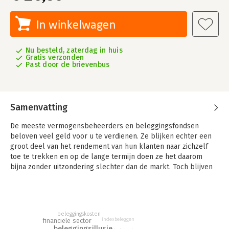
In winkelwagen
Nu besteld, zaterdag in huis
Gratis verzonden
Past door de brievenbus
Samenvatting
De meeste vermogensbeheerders en beleggingsfondsen
beloven veel geld voor u te verdienen. Ze blijken echter een
groot deel van het rendement van hun klanten naar zichzelf
toe te trekken en op de lange termijn doen ze het daarom
bijna zonder uitzondering slechter dan de markt. Toch blijven
beleggers op grote schaal hun geld aan ze toevertrouwen.
Hoe kan dat?
In 'De beleggingsillusie' beschrijven Marius Kerdel en Jolmer
Schukken beknopt en op vlotte wijze hoe er door de
beleggingskosten
indexbeleggen
financiële sector
beleggingsindustrie een geraffineerde illusie in stand wordt
beleggingsillusie