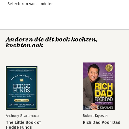
-Selecteren van aandelen
-Market-timing
-Selecteren van beleggingsfondsen
-Het belangenconflict
Deel 2: De beleggingsoplossing
Anderen die dit boek kochten,
-Regel 1: Neem het juiste risico
kochten ook
-Regel 2: Beperk je kosten
-Regel 3: Hou jezelf in bedwang
-Transparantie en gelijke belangen
Slotakkoord
Toegift
Noten
Verder lezen
De auteurs
Anthony Scaramucci
Robert Kiyosaki
The Little Book of
Rich Dad Poor Dad
Hedge Funds