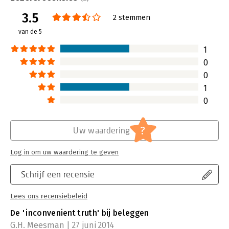
Druk:
1
3.5
Verschijningsdatum:
19-12-2016
2 stemmen
van de 5
Hoofdrubriek:
Personal finance
1
0
0
1
0
?
Uw waardering
Log in om uw waardering te geven
Schrijf een recensie
Lees ons recensiebeleid
De 'inconvenient truth' bij beleggen
G.H. Meesman | 27 juni 2014