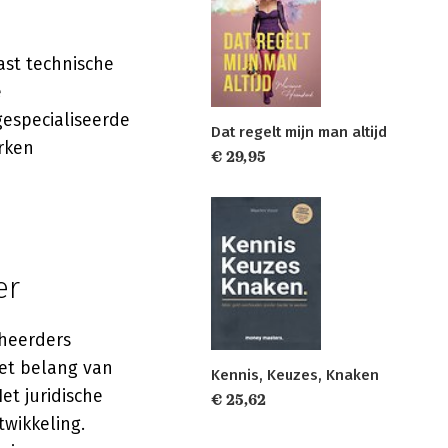
st technische
e
gespecialiseerde
Dat regelt mijn man altijd
rken
€ 29,95
er
eheerders
et belang van
Kennis, Keuzes, Knaken
et juridische
€ 25,62
wikkeling.