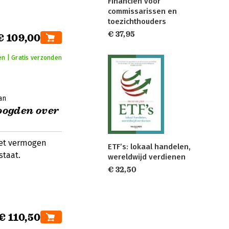
Financiën voor
commissarissen en
toezichthouders
€ 37,95
€ 109,00
en | Gratis verzonden
an
oogden over
het vermogen
ETF’s: lokaal handelen,
staat.
wereldwijd verdienen
€ 32,50
€ 110,50