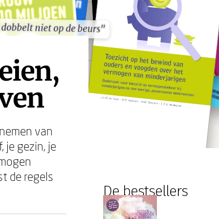
dobbelt niet op de beurs"
dobbelt niet op de beurs"
eien,
even
t nemen van
 je gezin, je
ermogen
st de regels
De bestsellers