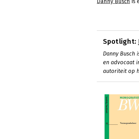
Danny Busch
is 
Spotlight:
Danny Busch i
en advocaat in
autoriteit op 