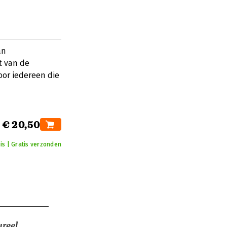
an
t van de
or iedereen die
€ 20,50
is | Gratis verzonden
ureel