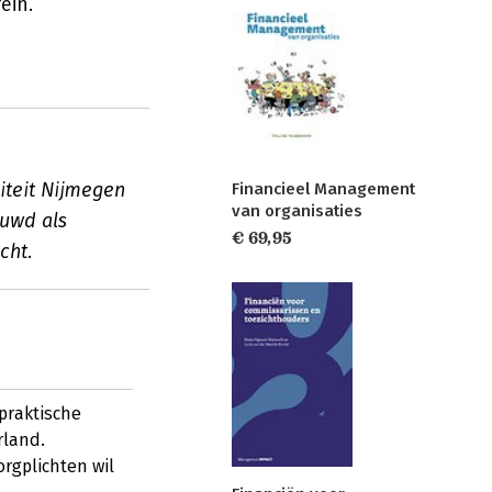
ein.
iteit Nijmegen
Financieel Management
van organisaties
ouwd als
€ 69,95
cht.
praktische
rland.
rgplichten wil