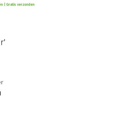
en | Gratis verzonden
r'
er
n