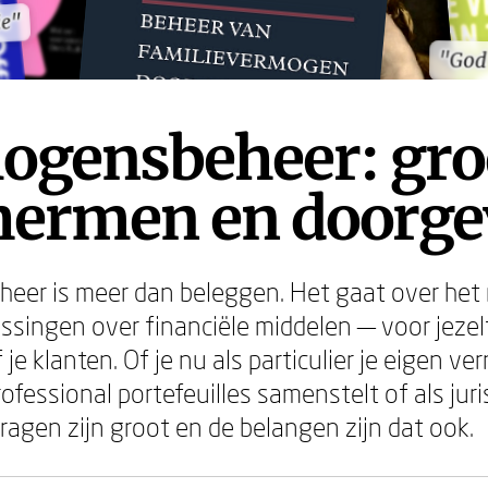
ie"
ie"
"God 
"God 
ogensbeheer: gro
hermen en doorg
eer is meer dan beleggen. Het gaat over he
singen over financiële middelen — voor jezelf,
 je klanten. Of je nu als particulier je eigen v
rofessional portefeuilles samenstelt of als juri
ragen zijn groot en de belangen zijn dat ook.