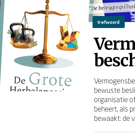
"De beleggingsillus
"De beleggingsillus
trefwoord
Verm
besc
Vermogensbeh
bewuste beslis
organisatie of
beheert, als p
bewaakt: de v