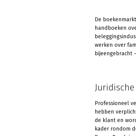
De boekenmarkt 
handboeken over 
beleggingsindust
werken over fam
bijeengebracht —
Juridisch
Professioneel v
hebben verplich
de klant en word
kader rondom de