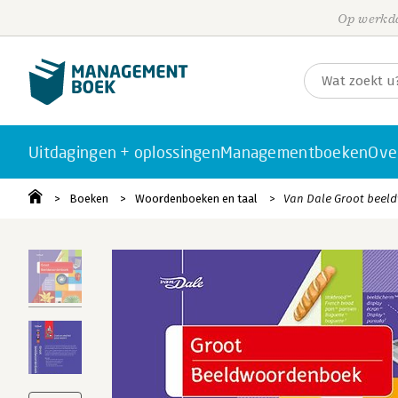
Op werkda
Uitdagingen + oplossingen
Managementboeken
Ove
Boeken
Woordenboeken en taal
Van Dale Groot bee