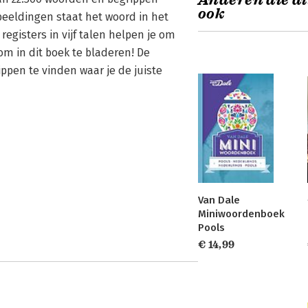
Anderen die di
ook
fbeeldingen staat het woord in het
egisters in vijf talen helpen je om
om in dit boek te bladeren! De
ppen te vinden waar je de juiste
Van Dale
Miniwoordenboek
Pools
€ 14,99