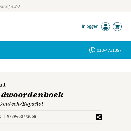
 vanaf €20
Inloggen
010-4731397
Personen
Trefwoorden
ult
eldwoordenboek
Deutsch/Español
k
9789460773068