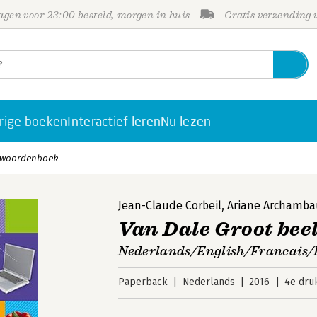
gen voor 23:00 besteld, morgen in huis
Gratis verzending
rige boeken
Interactief leren
Nu lezen
ldwoordenboek
Jean-Claude Corbeil
,
Ariane Archamba
Van Dale Groot be
Nederlands/English/Francais/
Paperback
Nederlands
2016
4e dru