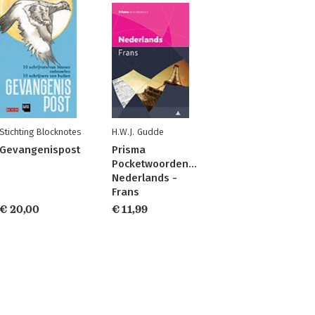
Stichting Blocknotes
H.W.J. Gudde
Gevangenispost
Prisma
Pocketwoordenboek
Nederlands -
Frans
€ 20,00
€ 11,99