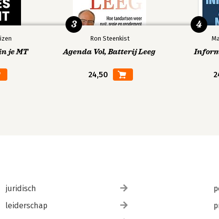
3
4
izen
Ron Steenkist
Ma
in je MT
Agenda Vol, Batterij Leeg
Infor
24,50
2
juridisch
p
leiderschap
p