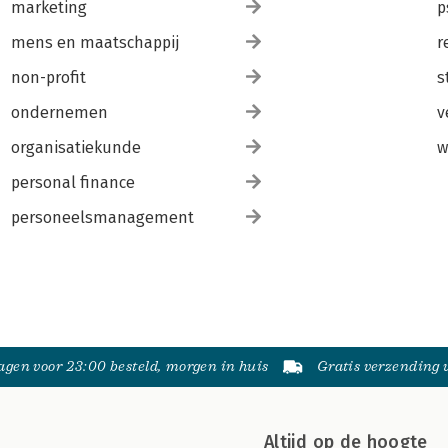
marketing
p
mens en maatschappij
r
non-profit
s
ondernemen
v
organisatiekunde
w
personal finance
personeelsmanagement
gen voor 23:00 besteld, morgen in huis
Gratis verzending
Altijd op de hoogte