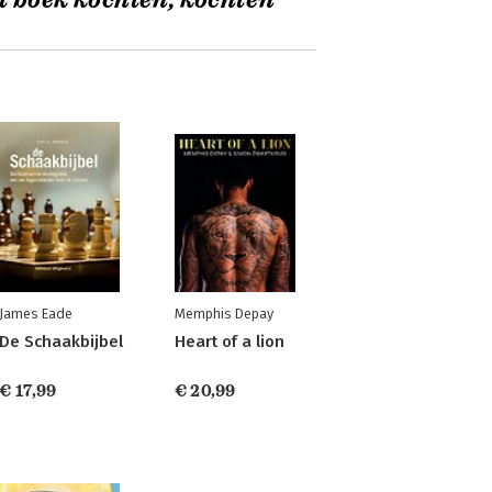
t boek kochten, kochten
James Eade
Memphis Depay
De Schaakbijbel
Heart of a lion
€ 17,99
€ 20,99