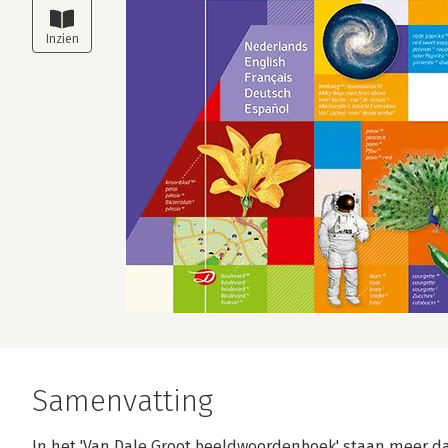
Samenvatting
In het 'Van Dale Groot beeldwoordenboek' staan meer d