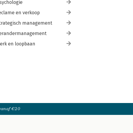
sychologie
eclame en verkoop
trategisch management
erandermanagement
erk en loopbaan
 vanaf €20