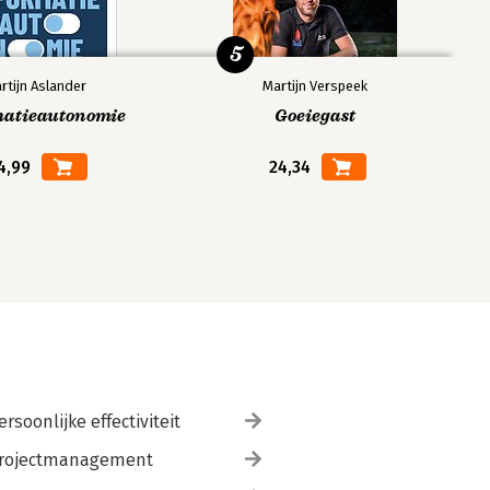
5
rtijn Aslander
Martijn Verspeek
matieautonomie
Goeiegast
4,99
24,34
ersoonlijke effectiviteit
rojectmanagement