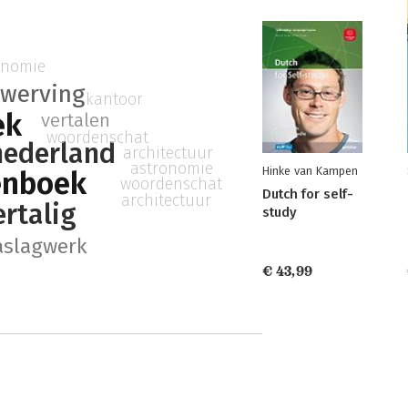
onomie
rwerving
kantoor
ek
vertalen
woordenschat
nederland
architectuur
astronomie
Hinke van Kampen
enboek
woordenschat
Dutch for self-
architectuur
rtalig
study
aslagwerk
€ 43,99