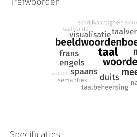
Trefwoorden
schrijfvaardigheid
astr
taalkunde
taalve
visualisatie
beeldwoordenbo
taal
frans
woord
engels
mee
spaans
kantoor
duits
semantiek
n
taalbeheersing
Specificaties