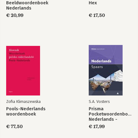
Beeldwoordenboek
Hex
Nederlands
€ 20,99
€ 17,50
Zofia Klimaszewska
S.A. Vosters
Pools-Nederlands
Prisma
woordenboek
Pocketwoordenboek
Nederlands -
Spaans
€ 77,50
€ 17,99