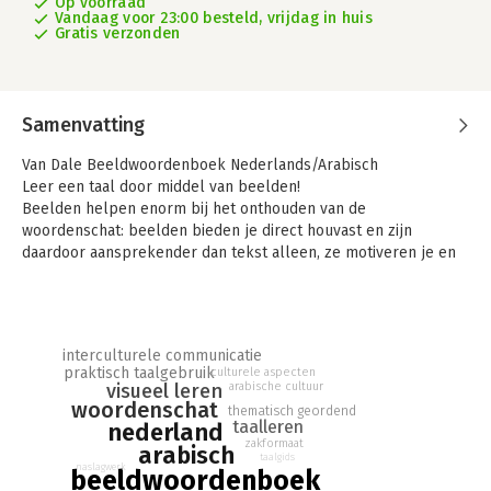
Op voorraad
Vandaag voor 23:00 besteld, vrijdag in huis
Gratis verzonden
Samenvatting
Van Dale Beeldwoordenboek Nederlands/Arabisch
Leer een taal door middel van beelden!
Beelden helpen enorm bij het onthouden van de
woordenschat: beelden bieden je direct houvast en zijn
daardoor aansprekender dan tekst alleen, ze motiveren je en
maken het leren leuker en makkelijker!
Dit Van Dale Beeldwoordenboek Nederlands/Arabisch bestaat
uit dertien thematische hoofdstukken (o.a. Thuis, Onderweg,
Eten en drinken, Opleiding en beroep, Noodgevallen, Getallen
interculturele communicatie
en maten). Het staat vol met eenvoudige woorden die je in het
praktisch taalgebruik
culturele aspecten
dagelijks leven tegenkomt, zoals de muntthee, de olijf of de
arabische cultuur
visueel leren
gereedschapskist.
woordenschat
thematisch geordend
taalleren
nederland
Bij elk plaatje staan het Nederlandse woord en de vertaling in
zakformaat
arabisch
het Arabisch vermeld, zowel in karakters als in Latijns schrift.
taalgids
naslagwerk
Dankzij een dubbel register vind je snel het juiste woord in het
beeldwoordenboek