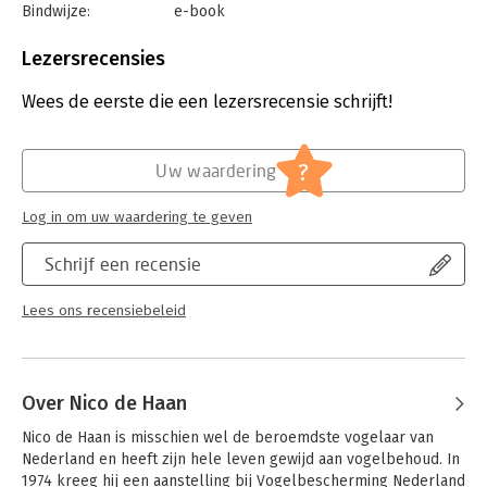
Bindwijze:
e-book
Beveiliging:
watermerk
Bestandsformaat:
epub
Lezersrecensies
Aantal pagina's:
192
Uitgever:
Kosmos Uitgevers
Wees de eerste die een lezersrecensie schrijft!
Verschijningsdatum:
23-3-2021
Hoofdrubriek:
Flora en fauna
?
Uw waardering
Log in om uw waardering te geven
Schrijf een recensie
Lees ons recensiebeleid
Over Nico de Haan
Nico de Haan is misschien wel de beroemdste vogelaar van 
Nederland en heeft zijn hele leven gewijd aan vogelbehoud. In 
1974 kreeg hij een aanstelling bij Vogelbescherming Nederland 