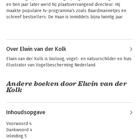
en tien jaar later werd hij plaatsvervangend directeur. Hij 
maakte populaire tv-programma’s zoals Baardmannetjes en 
schreef bestsellers. De Haan is inmiddels bijna twintig jaar 
ambassadeur voor Vogelbescherming en viert binnenkort zijn 
vijftigjarig jubileum als vogelbeschermer.
Andere boeken door Nico de Haan
Over Elwin van der Kolk
Elwin van der Kolk is bioloog, vogel- en natuurschilder en huis 
illustrator van Vogelbescherming Nederland.
Andere boeken door Elwin van der
Kolk
Inhoudsopgave
De gewiekste
Vogels
vogelgids
Voorwoord 4
Dankwoord 4
Inleiding 5