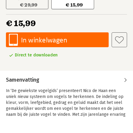
€ 29,99
€ 15,99
€ 15,99
In winkelwagen
Direct te downloaden
Samenvatting
In ‘De gewiekste vogelgids’ presenteert Nico de Haan een
uniek nieuw systeem om vogels te herkennen. De indeling op
kleur, vorm, leefgebied, gedrag en geluid maakt dat het veel
gemakkelijker wordt om een vogel te herkennen en de juiste
naam bij de juiste vogel te vinden. Met zijn jarenlange ervaring
met het geven van vogelcursussen voor de Vogelbescherming
als uitgangspunt, heeft De Haan de perfecte methode
gecreëerd om beginnende vogelaars op weg te helpen. Een