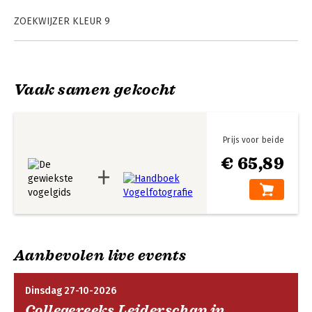
Bekijk alle boeken
ZOEKWIJZER KLEUR 9
ZOEKWIJZER GEDRAG 125
ZOEKWIJZER VORM 203
ZOEKWIJZER LEEFGEBIED 299
De gewiekste
vogelgids
Vaak samen gekocht
Register 453
Bekijk alle boeken
Prijs voor beide
€ 65,89
Aanbevolen live events
Dinsdag 27-10-2026
Collegereeks Leiderschap in