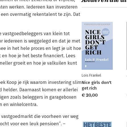
Anderen die di
aten ­werken. Iedereen kan investeren
f een overmatig rekentalent te zijn. Dat
re vastgoedbeleggers van klein tot
oor iedereen is weggelegd en dat je met
e in het hele proces en legt je uit hoe
t en hoe je het beste financiert. Lees
ller groeit en hoe je valkuilen kunt
Lois Frankel
oek Koop je rijk waarom investering slim
Nice girls don't
get rich
d helder. Daarnaast komen er allerlei
€ 20,00
igen zoals beleggers in garageboxen
 en winkelcentra.
e vastgoedmarkt die voorheen ver weg
cht voor een leuk pensioen”. –