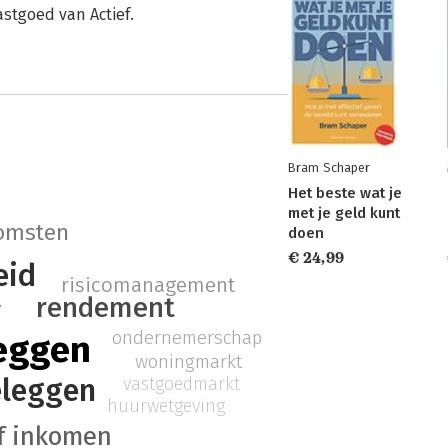
stgoed van Actief.
Bram Schaper
Het beste wat je
met je geld kunt
omsten
doen
€ 24,99
eid
risicomanagement
w
rendement
ondernemerschap
eggen
woningmarkt
leggen
vastgoedmarkt
huurwetgeving
f inkomen