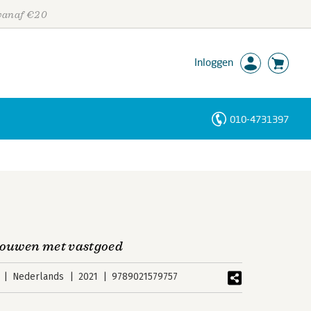
 vanaf €20
Inloggen
010-4731397
Personen
Trefwoorden
bouwen met vastgoed
Nederlands
2021
9789021579757