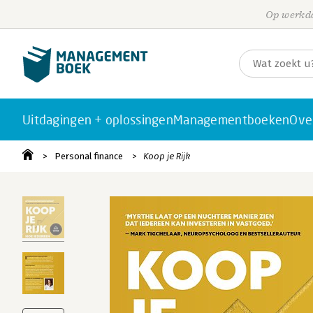
Op werkda
Uitdagingen + oplossingen
Managementboeken
Ove
Personal finance
Koop je Rijk