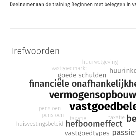
Deelnemer aan de training Beginnen met beleggen in va
Trefwoorden
huurwetgeving
vastgoedmarkt
huurink
goede schulden
financiële onafhankelijkh
vermogensopbou
vastgoedbel
pensioen
pensioen
be
taxatie
taxatie
hefboomeffect
huisvestingsbeleid
passie
vastgoedtypes