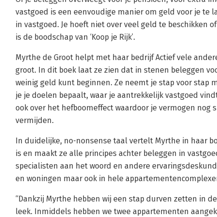
vastgoed is een eenvoudige manier om geld voor je te l
in vastgoed. Je hoeft niet over veel geld te beschikken o
is de boodschap van ‘Koop je Rijk’.
Myrthe de Groot helpt met haar bedrijf Actief vele ande
groot. In dit boek laat ze zien dat in stenen beleggen v
weinig geld kunt beginnen. Ze neemt je stap voor stap me
je je doelen bepaalt, waar je aantrekkelijk vastgoed vind
ook over het hefboomeffect waardoor je vermogen nog sne
vermijden.
In duidelijke, no-nonsense taal vertelt Myrthe in haar b
is en maakt ze alle principes achter beleggen in vastgoe
specialisten aan het woord en andere ervaringsdeskund
en woningen maar ook in hele appartementencomplexen
“Dankzij Myrthe hebben wij een stap durven zetten in d
leek. Inmiddels hebben we twee appartementen aangeko