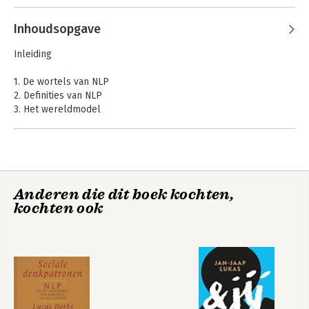
Inhoudsopgave
Inleiding
1. De wortels van NLP
2. Definities van NLP
3. Het wereldmodel
4. De Russische doos
5. De TOTE
6. Rapport
7. Doelen
8. Hulpbronnen
Anderen die dit boek kochten,
9. Het overbrengen van hulpbronnen
kochten ook
10. Ankers
11. Visueel-kinesthetische dissociatie
12. Ecologie
13. De structuur van subjectieve ervaring
14. Strategieën
15. Sub-modaliteiten
16. Gedeelten
17. Change Personal History