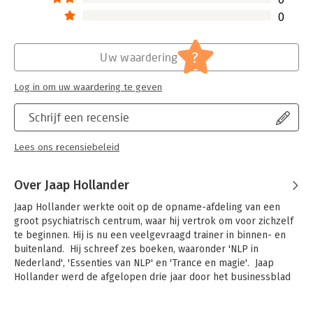
combineren van verschillende werkvormen stuent op inzicht in
0
de achterliggende principes.
Voor Hollander en Derks is NLP zowel een kunstvorm als een
wetenschap. De methode is evenzeer technisch als poëtisch;
?
Uw waardering
theorie en praktijk vormen een geheel. Vanuit deze visie
hebben beide 'Europese NLP-pioniers', samen met hun collega
Anneke Meijer, het grootste deel van de Nederlandse
Log in om uw waardering te geven
beoefenaars opgeleid. In 'Essenties van NLP' wordt deze visie
voor het eerst tot in details onderbouwd, op een wijze die
Schrijf een recensie
zowel de geoefende als de beginnende gebruiker aanspreekt.
Lees ons recensiebeleid
Over Jaap Hollander
Jaap Hollander werkte ooit op de opname-afdeling van een 
groot psychiatrisch centrum, waar hij vertrok om voor zichzelf 
te beginnen. Hij is nu een veelgevraagd trainer in binnen- en 
buitenland.  Hij schreef zes boeken, waaronder 'NLP in 
Nederland', 'Essenties van NLP' en 'Trance en magie'.  Jaap 
Hollander werd de afgelopen drie jaar door het businessblad 
Quote geselecteerd als een van de beste 500 adviseurs van 
Nederland.