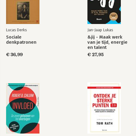
18. Classificatie en hiërarchie
19. Het sociale panorama
20. Modelleren
21. Metaforen
22. Placebo-effecten
Lucas Derks
Jan-Jaap Lukas
23. Nocebo-effecten
Sociale
&jij - Maak werk
24. Diagnostiek
denkpatronen
van je tijd, energie
25. Interculturele prangmagie
en talent
26. Kritiek op NLP
€ 36,99
€ 27,95
27. De ijsduikers
Appendix A - Overzichtsmodellen
Appendix B - Het SOAR-model
Begrippenlijst
Literatuur
NLP-opleidingen en -workshops