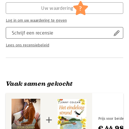
Hoofdrubriek:
Literatuur en romans
eergebonden heer eigenlijk gedwongen is met haar te
Serie:
Rokesby's
?
Uw waardering
trouwen...
In de pers
Log in om uw waardering te geven
‘Een razend populaire romanreeks.’ NRC Handelsblad
Schrijf een recensie
‘Bridgerton is uitstekend binge-materiaal.’ de Volkskrant
Lees ons recensiebeleid
‘Het antwoord op Downton Abbey maar vele malen kleuriger
en ondeugender.’ De Telegraaf
Vaak samen gekocht
Prijs voor beide
€ 44,98