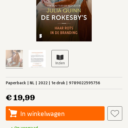
Paperback
NL
2022
1e druk
9789022595756
€ 19,99
In winkelwagen