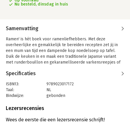
Op voorraad
Nu besteld, dinsdag in huis
Samenvatting
Ramen' is hét boek voor ramenliefhebbers. Met deze
overheerlijke en gemakkelijk te bereiden recepten zet jij in
een mum van tijd een dampende kop noedelsoep op tafel.
Duik de keuken in en maak een traditionele Japanse variant
met runderbouillon en gekaramelliseerde varkensreepjes of
bereid een fantastische vega variant zoals de tofuramen met
Specificaties
paddenstoelen. Voor ieder is er een heerlijk ramenrecept
aanwezig, of je nu alleseter of vegetariër bent. Kies je noedels,
ISBN13:
9789023017172
groente, proteïne en toppings en duik de keuken in. Je
Taal:
NL
favoriete gerecht is met 'Ramen' binnen handbereik.
Bindwijze:
gebonden
Meer trendy food ontdekken? Duik dan ook in 'Bubble tea'!
Aantal pagina's:
72
Uitgever:
Becht
Lezersrecensies
Druk:
1
Verschijningsdatum:
18-10-2023
Wees de eerste die een lezersrecensie schrijft!