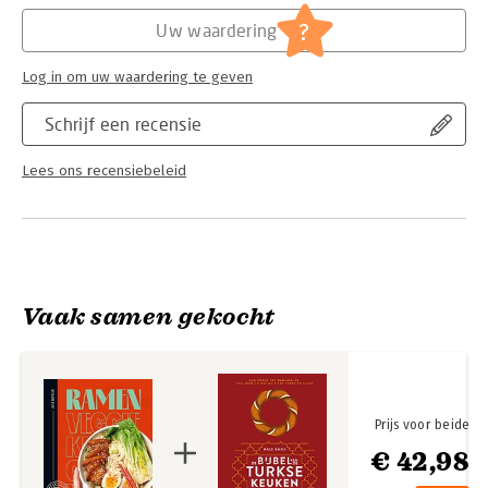
Hoofdrubriek:
Koken en eten
Serie:
Chef het zelf
?
Uw waardering
Log in om uw waardering te geven
Schrijf een recensie
Lees ons recensiebeleid
Vaak samen gekocht
Prijs voor beide
€ 42,98