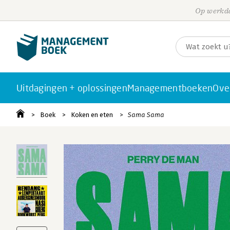
Op werkda
Uitdagingen + oplossingen
Managementboeken
Ove
Boek
Koken en eten
Sama Sama