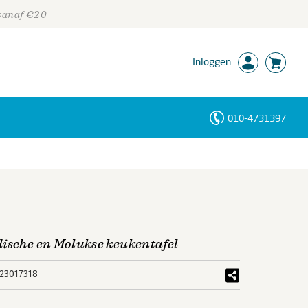
 vanaf €20
Inloggen
010-4731397
Personen
Trefwoorden
dische en Molukse keukentafel
23017318