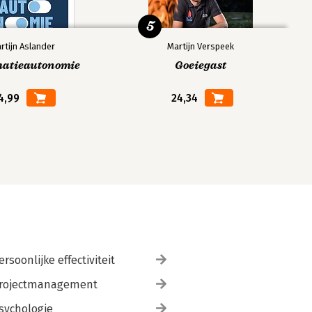
5
rtijn Aslander
Martijn Verspeek
matieautonomie
Goeiegast
4,99
24,34
ersoonlijke effectiviteit
rojectmanagement
sychologie