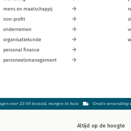
mens en maatschappij
r
non-profit
s
ondernemen
v
organisatiekunde
w
personal finance
personeelsmanagement
gen voor 23:00 besteld, morgen in huis
Gratis verzending
Altijd op de hoogte