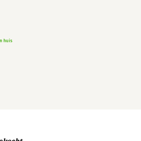
n huis
ekocht