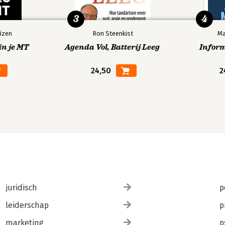
3
4
izen
Ron Steenkist
Ma
in je MT
Agenda Vol, Batterij Leeg
Infor
24,50
2
juridisch
p
leiderschap
p
marketing
p