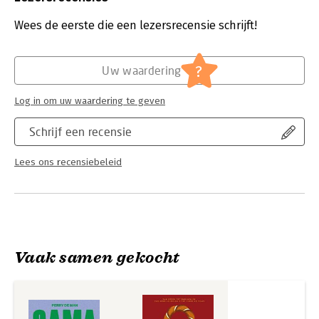
Paul en Les Toorop of maak de Indische hutspot met bal van
Druk:
1
Frédérique Spigt – en lees hun bijzondere verhalen. Ook Perry
Verschijningsdatum:
26-9-2025
Wees de eerste die een lezersrecensie schrijft!
deelt de gerechten waarvoor gasten bij De Toko in de rij
stonden, zoals zijn ketjap-bietjes, vlamtosti en sambal.
Hoofdrubriek:
Koken en eten
?
Uw waardering
Log in om uw waardering te geven
Schrijf een recensie
Lees ons recensiebeleid
Vaak samen gekocht