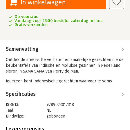
In winkelwagen
Op voorraad
Vandaag voor 23:00 besteld, zaterdag in huis
Gratis verzonden
Samenvatting
Ontdek de sfeervolle verhalen en smakelijke gerechten die de
keukentafels van Indische en Molukse gezinnen in Nederland
sieren in SAMA SAMA van Perry de Man.
Iedereen kent Indonesische gerechten waarvoor je soms
urenlang in de keuken staat. Heerlijk, maar dit zijn niet de
gerechten die Indische en Molukse huishoudens dagelijks
Specificaties
klaarmaken. Door creatief te koken en snel iets te willen
bereiden zijn bijzondere gerechten ontstaan, waarbij smaken
ISBN13:
9789023017318
uit de Indische, Molukse én Nederlandse keuken samenkomen.
Taal:
NL
In SAMA SAMA spreekt Perry met Indische en Molukse
Bindwijze:
gebonden
Nederlanders die hun beste gerechten delen. Proef de polenta
Aantal pagina's:
210
rendang van Vanja van der Leeden, ga voor frikandel pan van
Uitgever:
Becht
Lezersrecensies