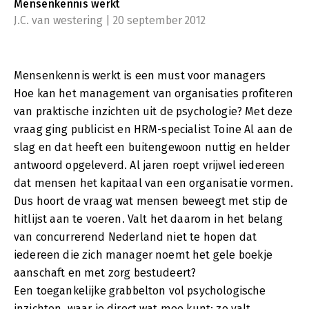
Mensenkennis werkt
Gebaseerd op de succesvolle collegereeks Psychologie voor
J.C. van westering | 20 september 2012
Managers van Focus Conferences.
Mensenkennis werkt is een must voor managers
Hoe kan het management van organisaties profiteren
van praktische inzichten uit de psychologie? Met deze
vraag ging publicist en HRM-specialist Toine Al aan de
slag en dat heeft een buitengewoon nuttig en helder
antwoord opgeleverd. Al jaren roept vrijwel iedereen
dat mensen het kapitaal van een organisatie vormen.
Dus hoort de vraag wat mensen beweegt met stip de
hitlijst aan te voeren. Valt het daarom in het belang
van concurrerend Nederland niet te hopen dat
iedereen die zich manager noemt het gele boekje
aanschaft en met zorg bestudeert?
Een toegankelijke grabbelton vol psychologische
inzichten, waar je direct wat mee kunt: zo valt