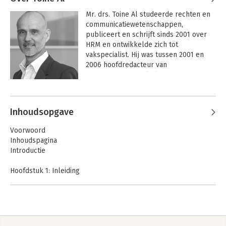
Mr. drs. Toine Al studeerde rechten en 
communicatiewetenschappen, 
publiceert en schrijft sinds 2001 over 
HRM en ontwikkelde zich tot 
vakspecialist. Hij was tussen 2001 en 
2006 hoofdredacteur van 
IntermediairPW, vakblad voor 
personeelsmanagement en verdiepte 
Andere boeken door Toine Al
zich in verschillende deelterreinen van 
het HR-domein. Naar aanleiding daarvan 
Inhoudsopgave
publiceerde hij eerder drie andere 
boeken over HR-thema’s.
Voorwoord
Inhoudspagina
Introductie
Hoofdstuk 1: Inleiding
Mensenkennis ligt op straat
Waarom kennis van psychologie voor managers en
leidinggevenden onmisbaar is en de kennis voor het oprapen
ligt.
HR-analytics