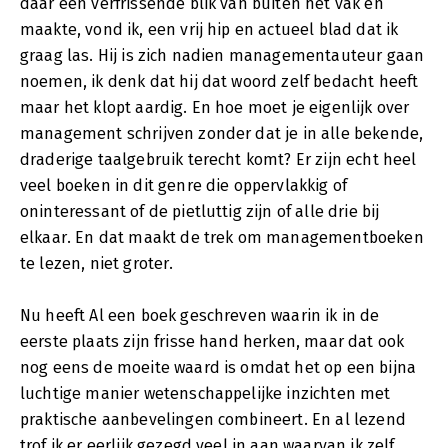
daar een verfrissende blik van buiten het vak en
maakte, vond ik, een vrij hip en actueel blad dat ik
graag las. Hij is zich nadien managementauteur gaan
noemen, ik denk dat hij dat woord zelf bedacht heeft
maar het klopt aardig. En hoe moet je eigenlijk over
management schrijven zonder dat je in alle bekende,
draderige taalgebruik terecht komt? Er zijn echt heel
veel boeken in dit genre die oppervlakkig of
oninteressant of de pietluttig zijn of alle drie bij
elkaar. En dat maakt de trek om managementboeken
te lezen, niet groter.
Nu heeft Al een boek geschreven waarin ik in de
eerste plaats zijn frisse hand herken, maar dat ook
nog eens de moeite waard is omdat het op een bijna
luchtige manier wetenschappelijke inzichten met
praktische aanbevelingen combineert. En al lezend
trof ik er eerlijk gezegd veel in aan waarvan ik zelf