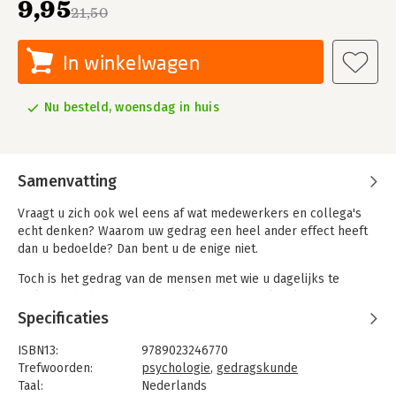
9,95
21,50
In winkelwagen
Nu besteld, woensdag in huis
Samenvatting
Vraagt u zich ook wel eens af wat medewerkers en collega's
echt denken? Waarom uw gedrag een heel ander effect heeft
dan u bedoelde? Dan bent u de enige niet.
Toch is het gedrag van de mensen met wie u dagelijks te
maken hebt beter te voorspellen dan u denkt. Als u weet
welke mechanismen erachter zitten. Die bepalen voor een
Specificaties
belangrijk deel hoe we denken, doen en reageren op de
omgeving. En dus ook hoe het er op de werkvloer aan toe gaat.
ISBN13:
9789023246770
Hoe meer u daarvan weet, des te minder u ontgaat.
Trefwoorden:
psychologie
,
gedragskunde
Taal:
Nederlands