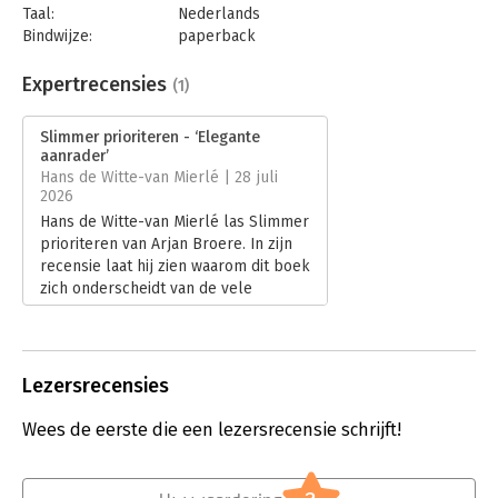
Taal:
Nederlands
Bindwijze:
paperback
Aantal pagina's:
128
Uitgever:
Boom
Expertrecensies
(1)
Druk:
1
Verschijningsdatum:
31-3-2026
Slimmer prioriteren - ‘Elegante
aanrader’
Hoofdrubriek:
Persoonlijke effectiviteit
Hans de Witte-van Mierlé | 28 juli
2026
Hans de Witte-van Mierlé las Slimmer
prioriteren van Arjan Broere. In zijn
recensie laat hij zien waarom dit boek
zich onderscheidt van de vele
publicaties over timemanagement en
productiviteit. Broere combineert
bekende inzichten met een
praktische, flexibele methode die
Lezersrecensies
volgens De Witte-van Mierlé goed
aansluit op de dagelijkse praktijk van
Wees de eerste die een lezersrecensie schrijft!
kenniswerkers.
Lees verder