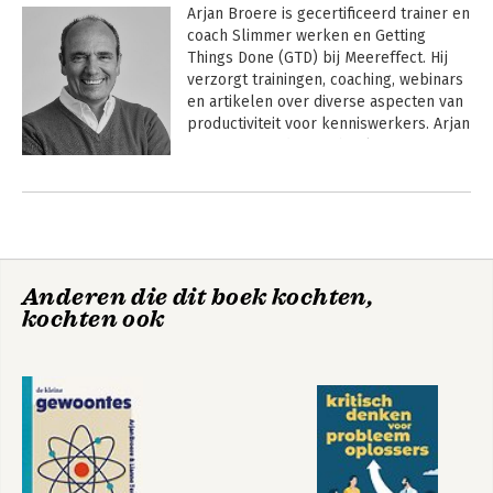
Arjan Broere is gecertificeerd trainer en 
coach Slimmer werken en Getting 
Things Done (GTD) bij Meereffect. Hij 
verzorgt trainingen, coaching, webinars 
en artikelen over diverse aspecten van 
productiviteit voor kenniswerkers. Arjan 
is auteur van diverse boeken over 
productiviteit en slimmer (samen) 
Andere boeken door Arjan Broere
werken.

Anderen die dit boek kochten,
kochten ook
Ons werk is stuk
De kleine Allen