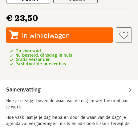
€ 23,50
In winkelwagen
Op voorraad
Nu besteld, dinsdag in huis
Gratis verzonden
Past door de brievenbus
Samenvatting
Hoe je uitstijgt boven de waan van de dag en wél toekomt aan
je werk.
Hoe vaak laat je je dag bepalen door de waan van de dag? Je
agenda vol vergaderingen, mails en ad-hoc-klussen, terwijl de
belangrijke projecten steeds opschuiven? Zo kom je nooit toe
aan innovatie of je langetermijndoelen. Wachten tot het