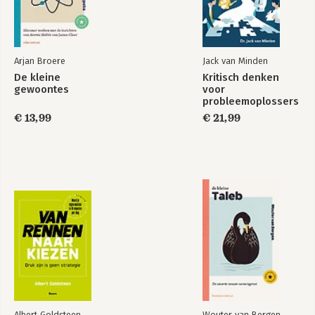
Arjan Broere
Jack van Minden
De kleine
Kritisch denken
gewoontes
voor
probleemoplossers
€ 13,99
€ 21,99
De AI-gewoonte
De kleine
gewoontes
Bekijk alle boeken
Albert Goldsteen
Wouter van Bergen