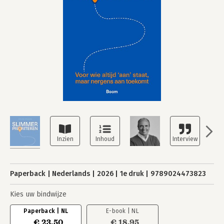
Paperback
Nederlands
2026
1e druk
9789024473823
Kies uw bindwijze
Paperback | NL
E-book | NL
€ 23,50
€ 18,95