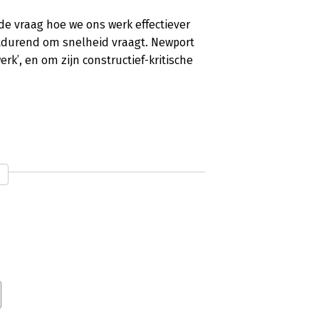
 de vraag hoe we ons werk effectiever
rtdurend om snelheid vraagt. Newport
erk’, en om zijn constructief-kritische
n de krankzinnige drukte’
 Nog een schepje er bovenop en we zijn
iteit te zijn die onze drukte
stratie. Cal Newport benoemt in ‘Slow
evredigender én productievere manier