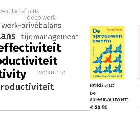
kwaliteitsfocus
deep work
werk-privébalans
lans
tijdmanagement
effectiviteit
ductiviteit
ivity
werkritme
roductiviteit
Patricia Braat
De
spreeuwenzwerm
€ 24,99