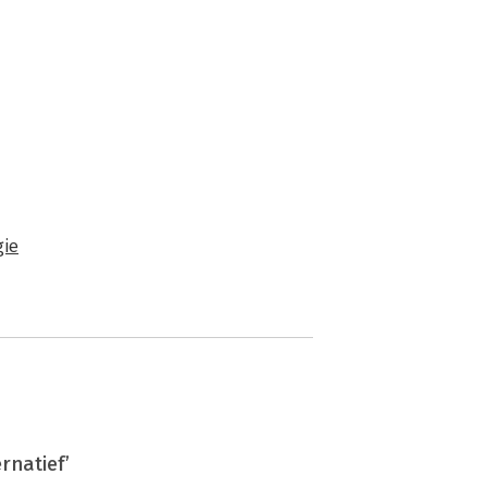
gie
rnatief’