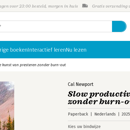
gen voor 23:00 besteld, morgen in huis
Gratis verzending
rige boeken
Interactief leren
Nu lezen
de kunst van presteren zonder burn-out
Cal Newport
Slow productiv
zonder burn-o
Paperback
Nederlands
202
Kies uw bindwijze