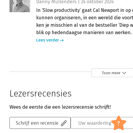
Danny Mullenders | 24 oktober 2024
In ‘Slow productivity’ gaat Cal Newport in op
kunnen organiseren, in een wereld die voo
ken je misschien al van de bestseller ‘Diep w
blik op hedendaagse manieren van werken.
Lees verder
Slow productivity - ‘Afstand nemen va
Freija van Duijne | 12 juli 2024
Toon meer
Veel kenniswerkers zitten tegen het randje.
overwerkt. Het blijkt vooral pseudo-productiv
Lezersrecensies
veroorzaakt. Mailtjes, overleggen en admini
productivity’ de uitgangspunten voor een b
Wees de eerste die een lezersrecensie schrijft!
van werken: langzame productiviteit.
Lees verder
?
Schrijf een recensie
Uw waardering