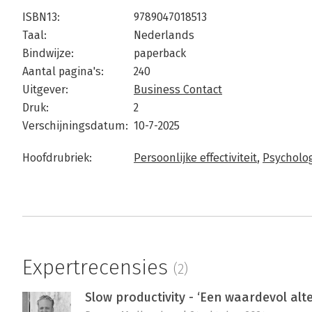
ISBN13:
9789047018513
Taal:
Nederlands
Bindwijze:
paperback
Aantal pagina's:
240
Uitgever:
Business Contact
Druk:
2
Verschijningsdatum:
10-7-2025
Hoofdrubriek:
Persoonlijke effectiviteit
,
Psycholo
Expertrecensies
(2)
Slow productivity - ‘Een waardevol alte