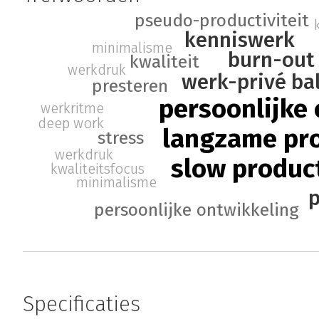
pseudo-productiviteit
kenniswerk
minimalisme
burn-out
kwaliteit
werkdruk
werk-privé ba
presteren
persoonlijke 
werkritme
deep work
langzame pro
stress
werkdruk
slow product
kwaliteitsfocus
minimalisme
p
persoonlijke ontwikkeling
Specificaties