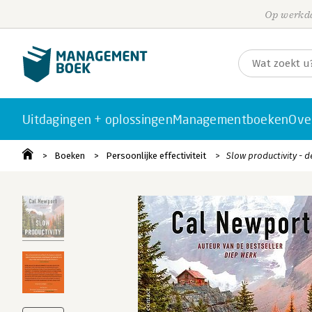
Op werkda
Uitdagingen + oplossingen
Managementboeken
Ove
Boeken
Persoonlijke effectiviteit
Slow productivity - 