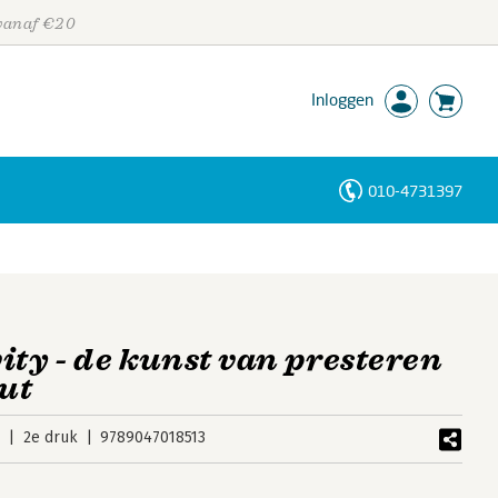
 vanaf €20
Inloggen
010-4731397
Personen
Trefwoorden
ity - de kunst van presteren
ut
5
2e druk
9789047018513