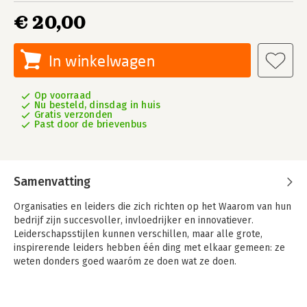
€ 20,00
In winkelwagen
Op voorraad
Nu besteld, dinsdag in huis
Gratis verzonden
Past door de brievenbus
Samenvatting
Organisaties en leiders die zich richten op het Waarom van hun
bedrijf zijn succesvoller, invloedrijker en innovatiever.
Leiderschapsstijlen kunnen verschillen, maar alle grote,
inspirerende leiders hebben één ding met elkaar gemeen: ze
weten donders goed waaróm ze doen wat ze doen.
Toch sneeuwt bij veel bedrijven het Waarom nogal eens onder
in de hectiek van de dag. Begin met het Waarom helpt je om