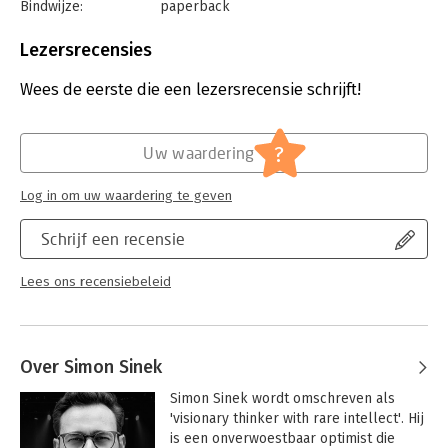
Bindwijze:
paperback
Aantal pagina's:
256
Uitgever:
Business Contact
Lezersrecensies
Druk:
27
Verschijningsdatum:
2-6-2025
Wees de eerste die een lezersrecensie schrijft!
Hoofdrubriek:
Leiderschap
?
Uw waardering
Log in om uw waardering te geven
Schrijf een recensie
Lees ons recensiebeleid
Over Simon Sinek
Simon Sinek wordt omschreven als 
'visionary thinker with rare intellect'. Hij 
is een onverwoestbaar optimist die 