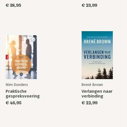
tweede taal (NT2)
€ 38,95
€ 23,99
Wim Donders
Brené Brown
Praktische
Verlangen naar
gespreksvoering
verbinding
€ 46,95
€ 22,99