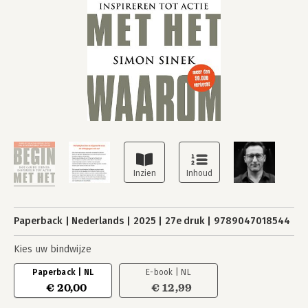
Paperback
Nederlands
2025
27e druk
9789047018544
Kies uw bindwijze
Paperback | NL
E-book | NL
€ 20,00
€ 12,99