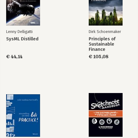
2.5 Kies een onderscheidende positie ten opzichte van de
concurrentie
2.6 Zet strategie om in actie
Deel 2 Sturen op circulaire ambities
Lenny Delligatti
Dirk Schoenmaker
SysML Distilled
Principles of
3. Circulair sturingsmodel: sturing op een innovatief
Sustainable
bedrijfsmodel
Finance
3.1 Maak impact met de sturingskeuze
€ 44,14
€ 105,08
3.2 Kies een passend perspectief
3.3 Stapsgewijs groeien naar maximale circulaire impact
4. Input: sturing op grondstoffen en materialen
4.1 Onafhankelijkheid door materiaalkeuze
4.2 Kies voor innovatieve materialen
4.3 Zoek oplossingen in de afvalberg
4.4 Bespaar materialen
4.5 Aan de slag!
5. Product: sturing op productontwerp en productie
5.1 Modulair ontwerp: producten als legoblokjes
5.2 Verleng de levensduur