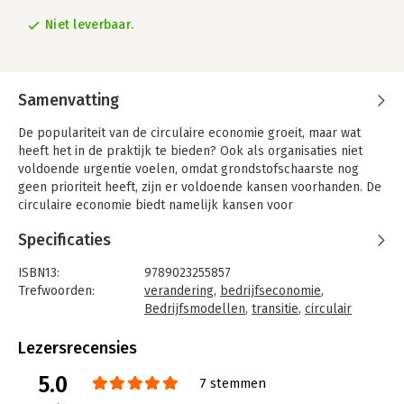
Niet leverbaar.
Samenvatting
De populariteit van de circulaire economie groeit, maar wat
heeft het in de praktijk te bieden? Ook als organisaties niet
voldoende urgentie voelen, omdat grondstofschaarste nog
geen prioriteit heeft, zijn er voldoende kansen voorhanden. De
circulaire economie biedt namelijk kansen voor
grondstofefficiëntie en kostenbesparing, technologische
Specificaties
innovatie, ketensamenwerking en meer.
De transitie naar een circulair bedrijfsmodel vraagt om
ISBN13:
9789023255857
verandering en inspanning. De winnaars van morgen zijn
Trefwoorden:
verandering
,
bedrijfseconomie
,
vandaag al begonnen met het zetten van de eerste stappen. En
Bedrijfsmodellen
,
transitie
,
circulair
dit verdient zichzelf terug, zo laten de 31 organisaties in Route
bedrijfsmodel
Circulair – Een roadmap voor een circulair bedrijfsmodel zien.
Taal:
Nederlands
Lezersrecensies
Bindwijze:
paperback
Een boek om te informeren en inspireren, maar bovenal een
5.0
Aantal pagina's:
192
7 stemmen
boek om organisaties aan te moedigen om de stap te zetten
Uitgever:
Koninklijke van Gorcum