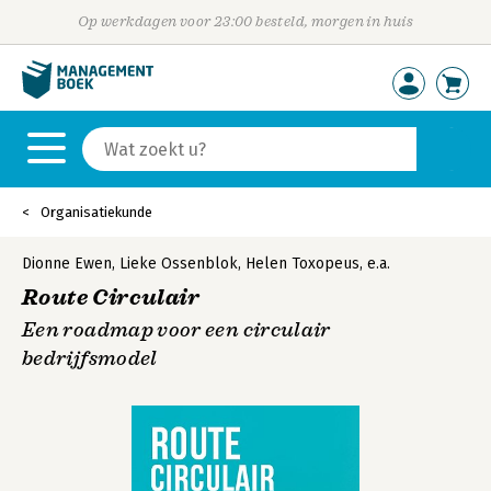
Op werkdagen voor 23:00 besteld, morgen in huis
Organisatiekunde
Dionne Ewen
,
Lieke Ossenblok
,
Helen Toxopeus
,
e.a.
Route Circulair
Een roadmap voor een circulair
bedrijfsmodel