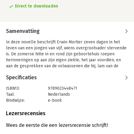
Direct te downloaden
Samenvatting
In deze novelle beschrijft Erwin Mortier zeven dagen in het
leven van een jongen van vijf, wiens overgrootvader stervende
is. De zomerse hitte in en rond zijn geboortehuis roepen
herinneringen op aan zijn eigen ziekte, het jaar voordien, en
aan de gesprekken van de volwassenen die hij, lam van de
koorts, vanaf zijn ziekbed beluisterd heeft, dat 'tropische feest,
Specificaties
broeiend in zijn binnenste'. Tegelijk is hij gebiologeerd door
wat zich afspeelt rond zijn overgrootvader, in het koele,
ISBN13:
9789023448471
donkere hart van het huis. In de dagen van de voorbereiding
Taal:
Nederlands
van de begrafenis loopt hij steeds meer verloren tussen de
Bindwijze:
e-book
volwassenen. De zomer smelt de dagen aaneen en heft alle
Beveiliging:
watermerk
orde op, ook die van de taal in zijn hoofd. Net als bij de andere
Bestandsformaat:
epub
Lezersrecensies
boeken van Mortier spreekt uit dit verhaal een verlangen om
Aantal pagina's:
95
de tijd teniet te doen; een streven om woorden dusdanig op
Uitgever:
Bezige Bij b.v., Uitgeverij De
Wees de eerste die een lezersrecensie schrijft!
proef te stellen dat ze het allerbelangrijkste, dat nooit gezegd
Verschijningsdatum:
29-7-2010
kan worden, alsnog laten weerklinken.