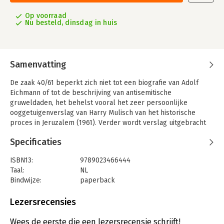
Op voorraad
Nu besteld, dinsdag in huis
Samenvatting
De zaak 40/61 beperkt zich niet tot een biografie van Adolf
Eichmann of tot de beschrijving van antisemitische
gruweldaden, het behelst vooral het zeer persoonlijke
ooggetuigenverslag van Harry Mulisch van het historische
proces in Jeruzalem (1961). Verder wordt verslag uitgebracht
van een reis naar Berlijn, waar de ruïne van Eichmanns kantoor
Specificaties
werd onderzocht, en van een reis naar Polen, waar een bezoek
werd gebracht aan het vernietigingskamp Auschwitz-Birkenau.
ISBN13:
9789023466444
De zaak 40/61 is een uniek document, geschreven met een
Taal:
NL
volledig persoonlijke inzet.
Bindwijze:
paperback
Aantal pagina's:
221
Uitgever:
Bezige Bij b.v., Uitgeverij De
Lezersrecensies
Druk:
18
Verschijningsdatum:
13-11-2010
Wees de eerste die een lezersrecensie schrijft!