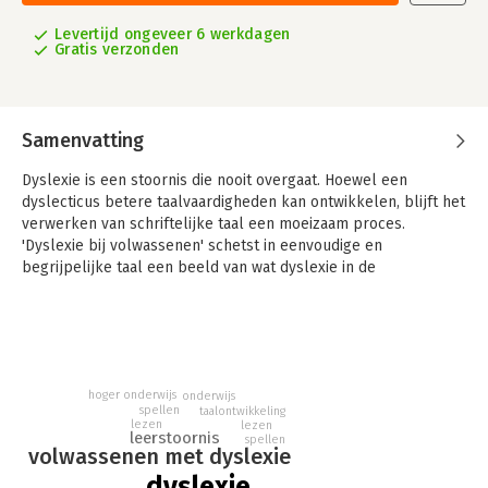
Levertijd ongeveer 6 werkdagen
Gratis verzonden
Samenvatting
Dyslexie is een stoornis die nooit overgaat. Hoewel een
dyslecticus betere taalvaardigheden kan ontwikkelen, blijft het
verwerken van schriftelijke taal een moeizaam proces.
'Dyslexie bij volwassenen' schetst in eenvoudige en
begrijpelijke taal een beeld van wat dyslexie in de
volwassenheid betekent.
Wil je weten of er echt sprake is van dyslexie? Of wil je
begrijpen wat dyslexie precies inhoudt? Hoe kan het dat je
toch nog van die rare spelfouten blijft maken? Hoe komt het
dat je geen goede zinnen kunt schrijven in je verslagen?
hoger onderwijs
onderwijs
spellen
Waarom krijg je hoofdpijn bij het studeren? Waarom kun je niet
taalontwikkeling
lezen
lezen
snel lezen?
leerstoornis
spellen
volwassenen met dyslexie
Dyslectische volwassenen en zeker ook coaches, docenten en
dyslexie