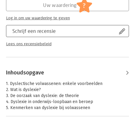
?
Uw waardering
Log in om uw waardering te geven
Schrijf een recensie
Lees ons recensiebeleid
Inhoudsopgave
1. Dyslectische volwassenen: enkele voorbeelden
2. Wat is dyslexie?
3. De oorzaak van dyslexie: de theorie
4. Dyslexie in onderwijs-loopbaan en beroep
5. Kenmerken van dyslexie bij volwassenen
6. Andere kenmerken of verschijnselen van dyslexie
7. Dyslexie, taalzwakte en de combinatie met een andere
stoornis
8. Behandeling en begeleiding