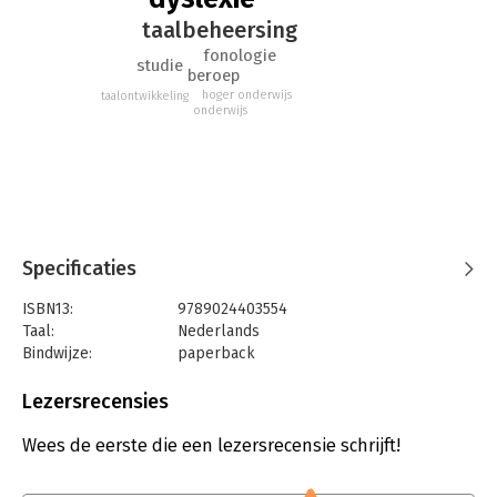
andere begeleiders vinden in dit compacte boek antwoorden
taalbeheersing
op de vele vragen die ze hebben.
fonologie
studie
beroep
hoger onderwijs
taalontwikkeling
onderwijs
Specificaties
ISBN13:
9789024403554
Taal:
Nederlands
Bindwijze:
paperback
Aantal pagina's:
112
Uitgever:
Boom
Lezersrecensies
Druk:
1
Verschijningsdatum:
16-4-2015
Wees de eerste die een lezersrecensie schrijft!
Hoofdrubriek:
Diversen