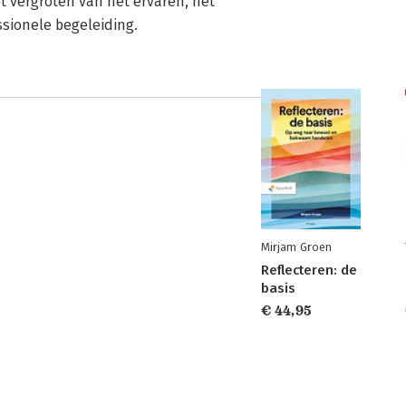
t vergroten van het ervaren, het
ssionele begeleiding.
Mirjam Groen
Reflecteren: de
basis
€ 44,95