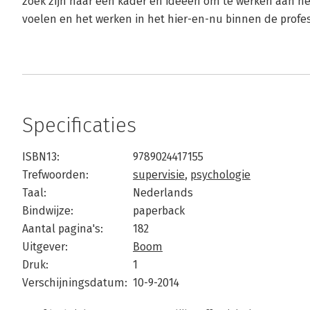
zoek zijn naar een kader en ideeën om te werken aan he
voelen en het werken in het hier-en-nu binnen de profe
Specificaties
ISBN13:
9789024417155
Trefwoorden:
supervisie
,
psychologie
Taal:
Nederlands
Bindwijze:
paperback
Aantal pagina's:
182
Uitgever:
Boom
Druk:
1
Verschijningsdatum:
10-9-2014