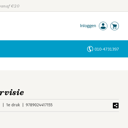
 vanaf €20
Inloggen
010-4731397
Personen
Trefwoorden
rvisie
5
1e druk
9789024417155