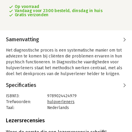
Op voorraad
Vandaag voor 23:00 besteld, dinsdag in huis
Gratis verzonden
Samenvatting
Het diagnostische proces is een systematische manier om tot
adviezen te komen bij cliënten die problemen ervaren in hun
psychisch functioneren. In Diagnostische vaardigheden voor
hulpverleners staat het methodisch werken centraal, met als
doel het denkproces van de hulpverlener helder te krijgen.
Het boek is vanuit de praktijk geschreven en laat zien hoe
Specificaties
wetenschappelijke principes zoals het hypothesetoetsend
onderzoek toegepast kunnen worden. Auteur Markus van
ISBN13:
9789024424979
Alphen beschrijft in vijftien hoofdstukken onderwerpen als de
Trefwoorden:
hulpverleners
stappen van het diagnostisch proces, typen diagnosen, het
Taal:
Nederlands
adviesgesprek en testen en vragenlijsten. Het resultaat is een
Bindwijze:
paperback
systematisch stappenplan van het diagnostische proces
Aantal pagina's:
384
Lezersrecensies
inclusief de middelen die tijdens het proces worden ingezet.
Uitgever:
Boom
Druk:
2