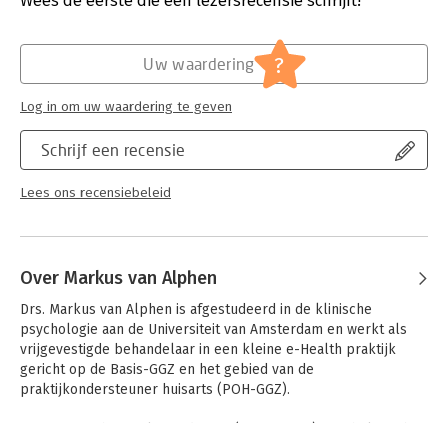
Wees de eerste die een lezersrecensie schrijft!
Dit boek is in begrijpelijke taal geschreven met telkens een
Verschijningsdatum:
8-7-2019
link naar en uitleg over het vakjargon, dat een belangrijk deel
uitmaakt van het instrumentarium van de hulpverlener. Door
Hoofdrubriek:
Psychologie
?
Uw waardering
middel van een aantal casussen krijgt de student een goed
beeld van hoe begrippen zich naar de praktijk vertalen.
Log in om uw waardering te geven
Wat is er nieuw in deze tweede druk?
- Inhoudelijk geactualiseerd.
Schrijf een recensie
- Meer nadruk op de sociaal werker.
- Uitbreiding van de bijhorende website met toetsvragen, een
Lees ons recensiebeleid
begrippentrainer en Power-Points voor docenten.
'Diagnostische vaardigheden voor hulpverleners' is bedoeld
voor studenten binnen het hoger sociaal agogisch onderwijs en
Over Markus van Alphen
voor psychosociale hulpverleners.
Drs. Markus van Alphen is afgestudeerd in de klinische 
psychologie aan de Universiteit van Amsterdam en werkt als 
vrijgevestigde behandelaar in een kleine e-Health praktijk 
gericht op de Basis-GGZ en het gebied van de 
praktijkondersteuner huisarts (POH-GGZ). 

Daarnaast is hij freelance docent (toegepaste) psychologie bij 