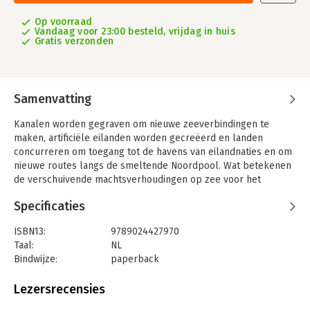
Op voorraad
Vandaag voor 23:00 besteld, vrijdag in huis
Gratis verzonden
Samenvatting
Kanalen worden gegraven om nieuwe zeeverbindingen te
maken, artificiële eilanden worden gecreëerd en landen
concurreren om toegang tot de havens van eilandnaties en om
nieuwe routes langs de smeltende Noordpool. Wat betekenen
de verschuivende machtsverhoudingen op zee voor het
politieke wereldtoneel?
Specificaties
In Hydropolitiek analyseert Haroon Sheikh de dynamiek op de
wereldzeeën. Hij beschrijft de relatie tussen land- en
ISBN13:
9789024427970
zeemachten en tussen water en handel, en ook het innovatieve
Taal:
NL
karakter van zeemachten. Hij heeft speciale aandacht voor de
Bindwijze:
paperback
rol van Nederland en voor de veranderende verhouding tussen
Aantal pagina's:
304
de VS, een traditionele zeemacht bij uitstek, en China, van
Uitgever:
Boom uitgevers Amsterdam W
Lezersrecensies
oudsher een landmacht. Door historische patronen bloot te
Druk:
1