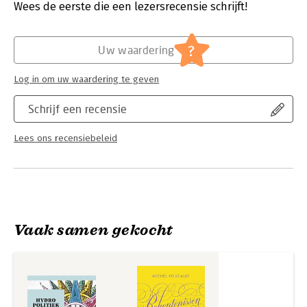
leggen, werpt Sheikh vanuit politiek, economisch en filosofisch
Verschijningsdatum:
24-10-2019
Wees de eerste die een lezersrecensie schrijft!
perspectief licht op de nieuwe verbindingen én de
scheidslijnen op het water.
Hoofdrubriek:
Filosofie
?
Uw waardering
Log in om uw waardering te geven
Schrijf een recensie
Lees ons recensiebeleid
Vaak samen gekocht