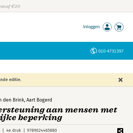
 vanaf €20
Inloggen
010-4731397
Personen
Trefwoorden
nde editie.
n den Brink
,
Aart Bogerd
ersteuning aan mensen met
ijke beperking
5
4e druk
9789024465880