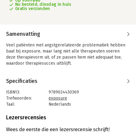
Op voorraad
Nu besteld, dinsdag in huis
Gratis verzonden
Samenvatting
Veel patiënten met angstgerelateerde problematiek hebben
baat bij exposure, maar lang niet alle therapeuten voeren
deze therapievorm uit, of ze passen hem niet adequaat toe,
waardoor therapiesucces uitblijft.
De schijnbaar eenvoudige theorie en praktijk van exposure is
bedrieglijk. Dit boek faciliteert therapeuten in het beter
Specificaties
begrijpen en uitvoeren van een interventie die niet alleen bij
de patiënt soms spanning oproept, maar ook bij henzelf.
ISBN13:
9789024430369
Exposure aan exposure. Met als doel zowel effectievere en
Trefwoorden:
exposure
kortere behandelingen als meer werkplezier.
Taal:
Nederlands
Bindwijze:
paperback
Handboek exposure is een overzichtswerk waarin de theorie,
Aantal pagina's:
324
Lezersrecensies
evidentie en uitvoering van alle vormen van exposure
Uitgever:
Boom
beschreven staan. Het bevat registratieformulieren,
Druk:
1
Wees de eerste die een lezersrecensie schrijft!
behandelrationales en casuïstiek.
Verschijningsdatum:
23-10-2020