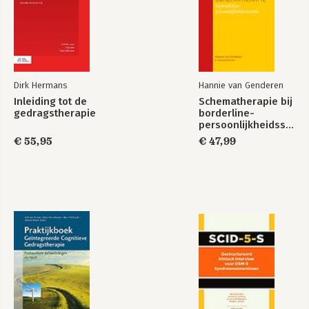
Omgaan met stress
Omgaan met
en burnout
zelfbeschadiging
en suïcidaal gedrag
Dirk Hermans
Hannie van Genderen
Bekijk alle boeken
Inleiding tot de
Schematherapie bij
gedragstherapie
borderline-
persoonlijkheidsstoornis
€ 55,95
€ 47,99