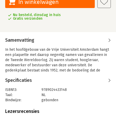
In winkelwagen
Nu besteld, dinsdag in huis
Gratis verzonden
Samenvatting
In het hoofdgebouw van de Vrije Universiteit Amsterdam hangt
een plaquette met daarop negentig namen van gevallenen in
de Tweede Wereldoorlog. Zij waren student, hoogleraar,
medewerker of bestuurder van deze universiteit. De
gedenkplaat bestaat sinds 1952, met de bedoeling dat de
universitaire gemeenschap hun namen zou blijven noemen. Dit
Specificaties
boek gaat een stap verder, door het leven achter deze namen
te ontrafelen. Met een korte biografie wordt elk van de
ISBN13:
9789024433148
gevallenen voor de lezer weer tot leven gewekt.
Taal:
NL
Naast de biografieën wordt de geschiedenis van de
Bindwijze:
gebonden
totstandkoming van de plaquette beschreven en een
Aantal pagina's:
336
groepsportret van de gevallenen geboden. Ook wordt
Uitgever:
Boom uitgevers Amsterdam W
Lezersrecensies
nagegaan hoe het herdenken aan andere Nederlandse
Druk:
1