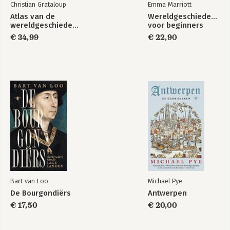
Christian Grataloup
Emma Marriott
Atlas van de
Wereldgeschiedenis
wereldgeschiedenis
voor beginners
€ 34,99
€ 22,90
Bart van Loo
Michael Pye
De Bourgondiërs
Antwerpen
€ 17,50
€ 20,00