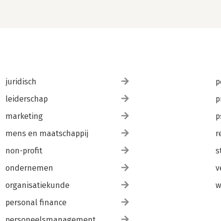
juridisch
p
leiderschap
p
marketing
p
mens en maatschappij
r
non-profit
s
ondernemen
v
organisatiekunde
w
personal finance
personeelsmanagement