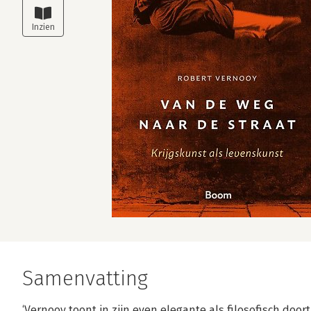
Samenvatting
‘Vernooy toont in zijn even elegante als filosofisch do