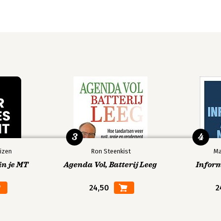
3
4
izen
Ron Steenkist
Ma
in je MT
Agenda Vol, Batterij Leeg
Infor
24,50
2