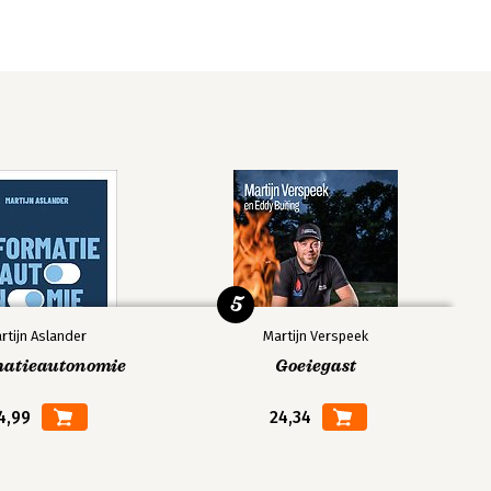
5
rtijn Aslander
Martijn Verspeek
matieautonomie
Goeiegast
4,99
24,34