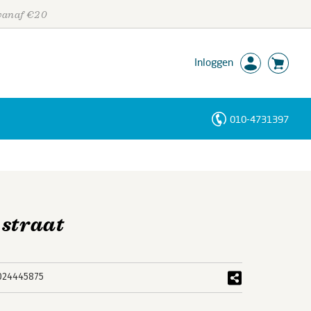
 vanaf €20
Inloggen
010-4731397
Personen
Trefwoorden
 straat
024445875