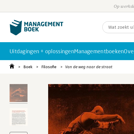
Op werkda
Uitdagingen + oplossingen
Managementboeken
Ove
Boek
Filosofie
Van de weg naar de straat