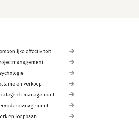
ersoonlijke effectiviteit
rojectmanagement
sychologie
eclame en verkoop
trategisch management
erandermanagement
erk en loopbaan