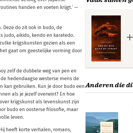
routines handen en voeten krijgt.’ —
. Deze do zit ook in budo, de
 judo, aikido, kendo en karatedo.
ulke krijgskunsten gezien als een
j het gaat om geestelijke vorming door
ooy zelf de dubbele weg van pen en
oe de hedendaagse westerse mens de
Anderen die di
en kan gebruiken. Kun je door budo een
nen als je jezelf overwint? En hoe
ver krijgskunst als levenskunst zijn
oor budo en oosterse filosofie, maar
volle leven.
Hij heeft korte verhalen, romans,