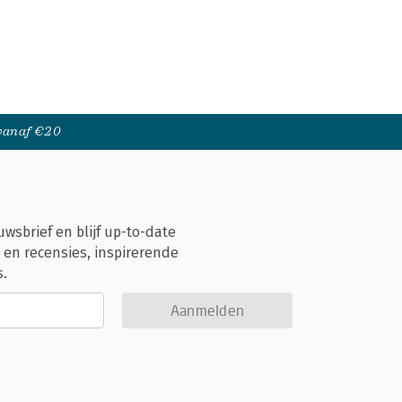
 vanaf €20
uwsbrief en blijf up-to-date
 en recensies, inspirerende
s.
Aanmelden