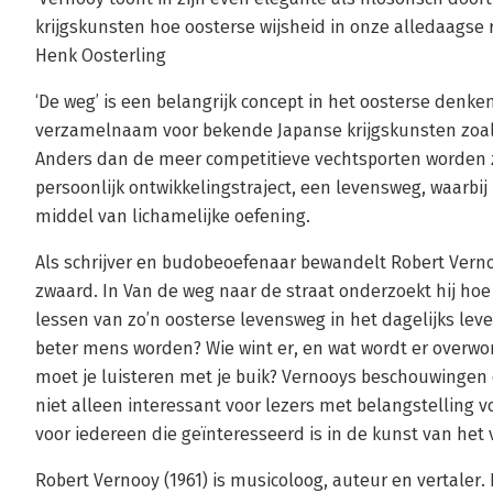
krijgskunsten hoe oosterse wijsheid in onze alledaagse 
Henk Oosterling
‘De weg’ is een belangrijk concept in het oosterse denken
verzamelnaam voor bekende Japanse krijgskunsten zoals
Anders dan de meer competitieve vechtsporten worden z
persoonlijk ontwikkelingstraject, een levensweg, waarbi
middel van lichamelijke oefening.
Als schrijver en budobeoefenaar bewandelt Robert Vern
zwaard. In Van de weg naar de straat onderzoekt hij h
lessen van zo’n oosterse levensweg in het dagelijks lev
beter mens worden? Wie wint er, en wat wordt er overwon
moet je luisteren met je buik? Vernooys beschouwingen o
niet alleen interessant voor lezers met belangstelling v
voor iedereen die geïnteresseerd is in de kunst van het 
Robert Vernooy (1961) is musicoloog, auteur en vertaler. 