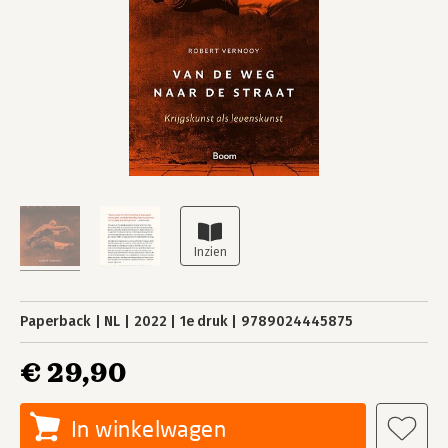
Paperback
NL
2022
1e druk
9789024445875
€ 29,90
In winkelwagen