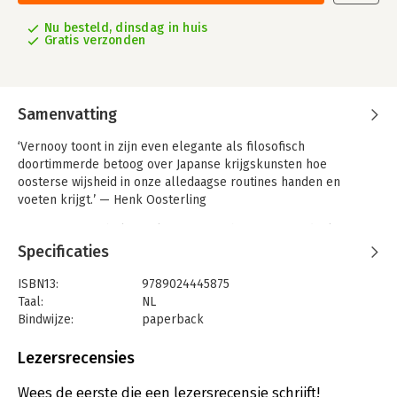
Nu besteld, dinsdag in huis
Gratis verzonden
Samenvatting
‘Vernooy toont in zijn even elegante als filosofisch
doortimmerde betoog over Japanse krijgskunsten hoe
oosterse wijsheid in onze alledaagse routines handen en
voeten krijgt.’ — Henk Oosterling
‘De weg’ is een belangrijk concept in het oosterse denken.
Deze do zit ook in budo, de verzamelnaam voor bekende
Specificaties
Japanse krijgskunsten zoals judo, aikido, kendo en karatedo.
Anders dan de meer competitieve vechtsporten worden zulke
ISBN13:
9789024445875
krijgskunsten gezien als een persoonlijk ontwikkelingstraject,
Taal:
NL
een levensweg, waarbij het gaat om geestelijke vorming door
Bindwijze:
paperback
middel van lichamelijke oefening.
Aantal pagina's:
368
Uitgever:
Boom uitgevers Amsterdam W
Lezersrecensies
Als schrijver en budobeoefenaar bewandelt Robert Vernooy
Druk:
1
zelf de dubbele weg van pen en zwaard. In Van de weg naar de
Verschijningsdatum:
17-8-2022
Wees de eerste die een lezersrecensie schrijft!