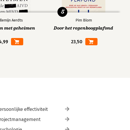
5
llemijn Aerdts
Pim Blom
en met geheimen
Door het regenboogplafond
4,99
23,50
ersoonlijke effectiviteit
rojectmanagement
sychologie