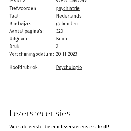
ISBN13:
9789024447749
Trefwoorden:
psychiatrie
Taal:
Nederlands
Bindwijze:
gebonden
Aantal pagina's:
320
Uitgever:
Boom
Druk:
2
Verschijningsdatum:
20-11-2023
Hoofdrubriek:
Psychologie
Lezersrecensies
Wees de eerste die een lezersrecensie schrijft!