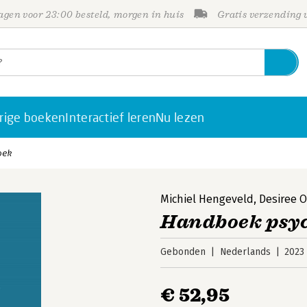
gen voor 23:00 besteld, morgen in huis
Gratis verzending
rige boeken
Interactief leren
Nu lezen
oek
Michiel Hengeveld
,
Desiree 
Handboek psyc
Gebonden
Nederlands
2023
€ 52,95