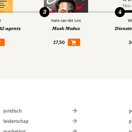
3
4
r
Hans van der Loo
Wi
AI-agents
Musk Modus
Dienst
27,50
2
juridisch
p
leiderschap
p
marketing
p