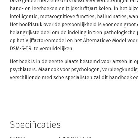
Deze geheel herziene druk bevat veel verbeteringen en
hand- en leerboeken en (tijdschrfit)artikelen. In het bi
intelligentie, metacognitieve functies, hallucinaties, w
Het hoofdstuk over de persoonlijkheid is voor een groot
belangrijkste doel om de indeling in tien pathologisch
op het Vijffactorenmodel en het Alternatieve Model voo
DSM-5-TR, te verduidelijken.
Het boek is in de eerste plaats bestemd voor artsen in o
psychiaters. Maar ook voor psychologen, verpleegkundig 
verschillende medische specialisten zal dit handboek ee
Specificaties