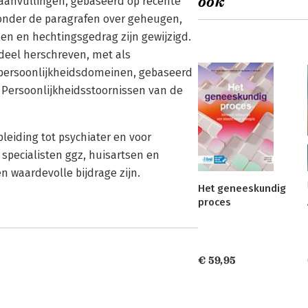
ook
 aanvullingen, gebaseerd op recente
jzonder de paragrafen over geheugen,
anen en hechtingsgedrag zijn gewijzigd.
 deel herschreven, met als
e persoonlijkheidsdomeinen, gebaseerd
r Persoonlijkheidsstoornissen van de
pleiding tot psychiater en voor
specialisten ggz, huisartsen en
n waardevolle bijdrage zijn.
Het geneeskundig
proces
€ 59,95