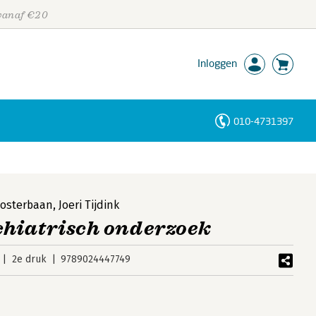
 vanaf €20
Inloggen
010-4731397
Personen
Trefwoorden
Oosterbaan
,
Joeri Tijdink
hiatrisch onderzoek
2e druk
9789024447749