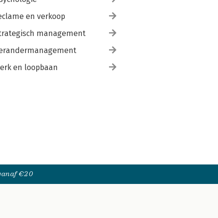
eclame en verkoop
trategisch management
erandermanagement
erk en loopbaan
 vanaf €20