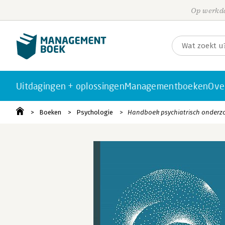
Op werkda
Uitdagingen + oplossingen
Managementboeken
Ove
Boeken
Psychologie
Handboek psychiatrisch onderz