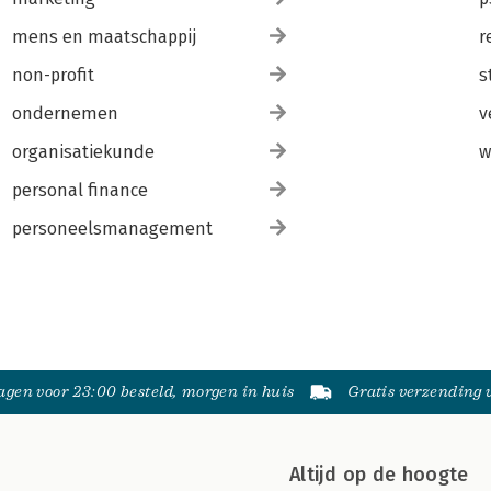
mens en maatschappij
r
non-profit
s
ondernemen
v
organisatiekunde
w
personal finance
personeelsmanagement
gen voor 23:00 besteld, morgen in huis
Gratis verzending
Altijd op de hoogte