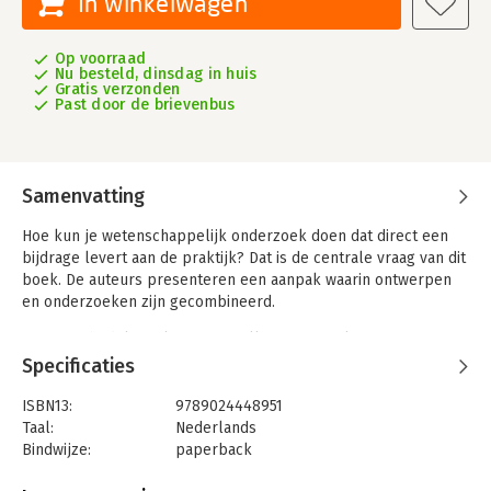
In winkelwagen
Op voorraad
Nu besteld, dinsdag in huis
Gratis verzonden
Past door de brievenbus
Samenvatting
Hoe kun je wetenschappelijk onderzoek doen dat direct een
bijdrage levert aan de praktijk? Dat is de centrale vraag van dit
boek. De auteurs presenteren een aanpak waarin ontwerpen
en onderzoeken zijn gecombineerd.
Deze methodologie levert niet alleen nieuwe kennis over
praktijkvraagstukken op, maar biedt vaak ook concrete
Specificaties
oplossingen zoals interventies, procedures, digitale media of
fysieke ingrepen in de werk- of leefomgeving. Dit handboek
ISBN13:
9789024448951
gaat vooral in op ontwerpgericht wetenschappelijk onderzoek
Taal:
Nederlands
binnen sociale disciplines, zoals organisatiekunde,
Bindwijze:
paperback
onderwijskunde en de interactie tussen mens en computer.
Aantal pagina's:
416