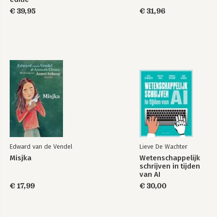
10 Literatuursynthese 145
€ 39,95
€ 31,96
Nicoline Mulder & Joan van Aken
11 Ontwerpen van de onderzoeksaanpak 155
Koen van Turnhout & Mariëtte Lusse
12 Drie rollen in ontwerpgericht onderzoek: onderzoeker,
ontwerper en veranderaar 171
Sanne Akkerman, Larike Bronkhorst & Ilya Zitter
13 Iteratie in ontwerpgericht onderzoek 185
Koen van Turnhout
14 Participatie in ontwerpgericht onderzoek 203
Maria Custers, Miranda Snoeren & Susan McKenney
Deel 3 Uitkomsten van ontwerpgericht onderzoek 221
15 De kennisbijdragen van ontwerpgericht onderzoek 223
Daan Andriessen
Edward van de Vendel
Lieve De Wachter
16 Kennisfuncties in ontwerp en ontwerpgericht onderzoek 233
Misjka
Wetenschappelijk
Koen van Turnhout & Miriam Losse
schrijven in tijden
17 Interventietheorieën 249
van AI
Joan van Aken
€ 17,99
€ 30,00
18 Het gebruiken van ontwerpprincipes uit ontwerpgericht
onderzoek 263
Petra Cremers