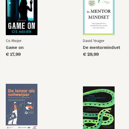
Cis Meijer
David Yeager
Game on
De mentormindset
€ 17,99
€ 29,99
33 tips voor hbo-
Curriculumontwerp
didactiek
in een notendop
Bekijk alle boeken