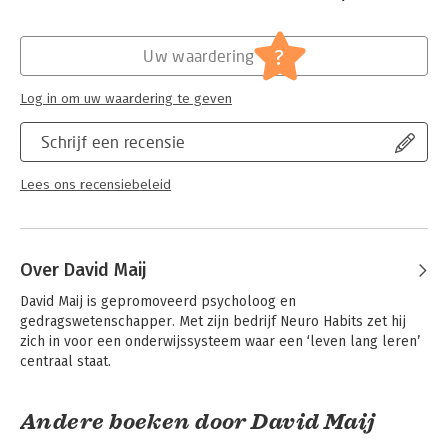
vormgeven van het onderwijs, als tijdens het lesgeven. De
Hoofdrubriek:
Schoolboeken
praktische voorbeelden komen direct uit de klas, en werken
?
daarbij op elk niveau in het vo. Goede didactiek is immers
Uw waardering
universeel. Kortom, een essentieel boek voor iedereen die
leerlingen wil helpen ontwikkelen richting een leven lang
Log in om uw waardering te geven
leren.
Schrijf een recensie
Lees ons recensiebeleid
Over David Maij
David Maij is gepromoveerd psycholoog en 
gedragswetenschapper. Met zijn bedrijf Neuro Habits zet hij 
zich in voor een onderwijssysteem waar een ‘leven lang leren’ 
centraal staat.
Andere boeken door David Maij