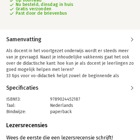
Op voorraad
Nu besteld, dinsdag in huis
Gratis verzonden
Past door de brievenbus
Samenvatting
Als docent in het voortgezet onderwijs wordt er steeds meer
van je gevraagd. Naast je inhoudelijke vakkennis gaat het ook
over de didactische kant: hoe kun je als docent je leerlingen zo
goed mogelijk helpen met leren?
33 tips voor vo-didactiek helpt zowel de beginnende als
gevorderde docent die lesgeeft aan leerlingen in het
Specificaties
voortgezet onderwijs. Het bevat 33 unieke tips voor effectieve
didactiek. Iedere tip start met een beknopte samenvatting van
ISBN13:
9789024452187
de belangrijkste wetenschappelijke inzichten. Vervolgens
Taal:
Nederlands
worden praktische aanwijzingen gegeven uit de
Bindwijze:
paperback
onderwijspraktijk, direct inzetbaar in de les. De auteurs
Aantal pagina's:
160
vertellen hoe het leerproces in het leerlingenbrein verloopt,
Uitgever:
Boom
Lezersrecensies
hoe leerlingen leren leren en wat wel en niet werkt.
Druk:
1
Dit boek is nuttig voor iedereen die zich bezighoudt met het
Verschijningsdatum:
1-5-2023
Wees de eerste die een lezersrecensie schrijft!
begeleiden van leerlingen en is te gebruiken bij zowel het