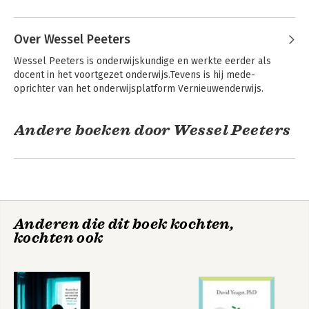
Over Wessel Peeters
Wessel Peeters is onderwijskundige en werkte eerder als 
docent in het voortgezet onderwijs.Tevens is hij mede-
oprichter van het onderwijsplatform Vernieuwenderwijs.
Andere boeken door Wessel Peeters
33 tips voor hbo-
didactiek
Anderen die dit boek kochten,
Bekijk alle boeken
kochten ook
CurriculumKit
CurriculumKit HO