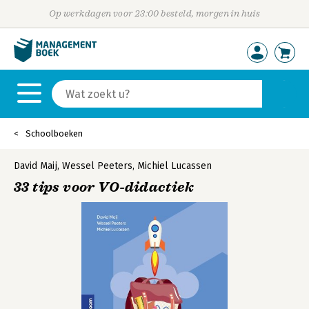
Op werkdagen voor 23:00 besteld, morgen in huis
Schoolboeken
David Maij
,
Wessel Peeters
,
Michiel Lucassen
33 tips voor VO-didactiek