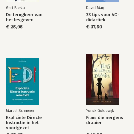
Bijlage II: Voorbeeldvragen oplossingsgerichte communicatie
Gert Biesta
David Maij
302
De terugkeer van
33 tips voor VO-
Bijlage III: Motiverende gespreksvoering vragen en interventies
het lesgeven
didactiek
303
€ 25,95
€ 37,50
Marcel Schmeier
Yorick Goldewijk
Expliciete Directe
Films die nergens
Instructie in het
draaien
voortgezet
onderwijs