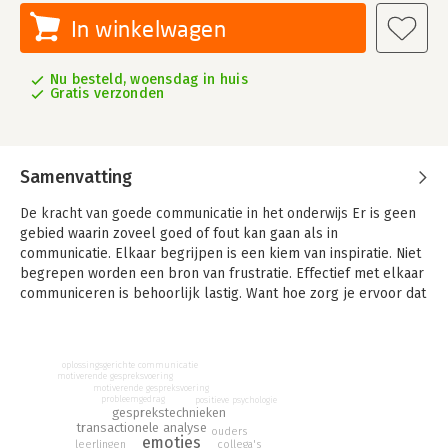
In winkelwagen
Nu besteld, woensdag in huis
Gratis verzonden
Samenvatting
De kracht van goede communicatie in het onderwijs
Er is geen
gebied waarin zoveel goed of fout kan gaan als in
communicatie. Elkaar begrijpen is een kiem van inspiratie. Niet
begrepen worden een bron van frustratie. Effectief met elkaar
communiceren is behoorlijk lastig. Want hoe zorg je ervoor dat
de ander snapt wat jij wilt zeggen? Terwijl het voor jou toch
heel duidelijk is wat je zegt. Gedrag lokt emotie uit. Het blijkt
nog een hele kunst om effectief met elkaar te communiceren,
oplossingsgerichte communicatie
zonder elkaar te veroordelen, in verwijten te vervallen of
motiverende gespreksvoering
motiverende gespreksvoering
elkaar in de haren te vliegen. Als dat wel gebeurt is het zinvol
probleemgedrag
positieve psychologie
gesprekstechnieken
om je communicatiestijl te veranderen. Luisteren we aandachtig
transactionele analyse
genoeg om echt te begrijpen wat de ander zegt? Durven we te
ouders
emoties
collega's
leerlingen