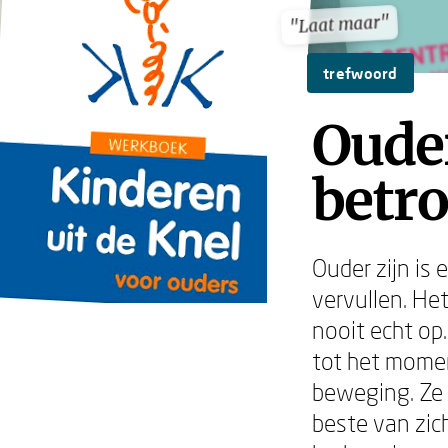
"Laat maar"
"Laat maar"
trefwoord
Ouder
betro
Ouder zijn is
vervullen. Het
nooit echt op
tot het momen
beweging. Ze 
beste van zic