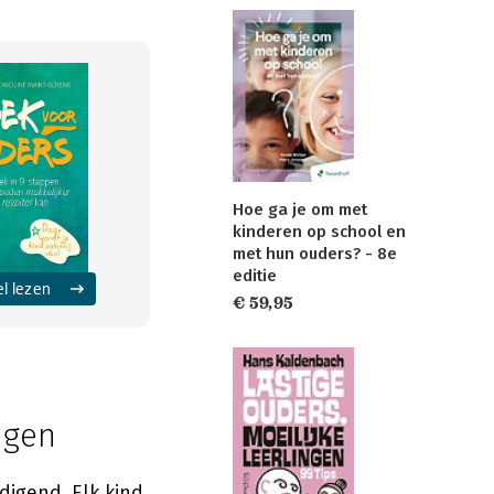
Hoe ga je om met
kinderen op school en
met hun ouders? - 8e
editie
el lezen
€ 59,95
ngen
digend. Elk kind