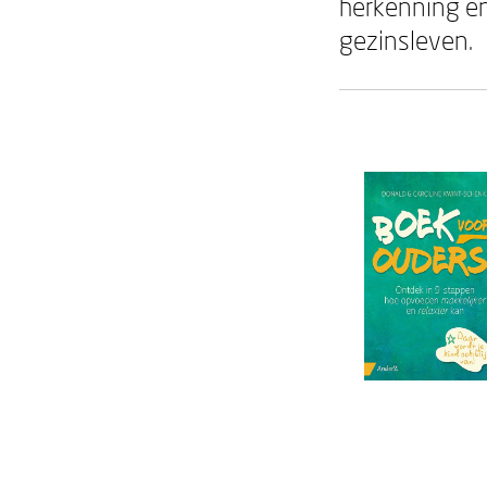
herkenning en
gezinsleven.