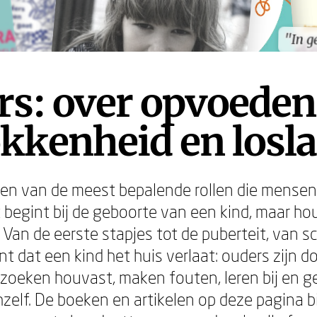
"In g
"In g
s: over opvoeden
kkenheid en losl
 een van de meest bepalende rollen die mensen
 begint bij de geboorte van een kind, maar hou
. Van de eerste stapjes tot de puberteit, van 
t dat een kind het huis verlaat: ouders zijn d
zoeken houvast, maken fouten, leren bij en g
hzelf. De boeken en artikelen op deze pagina bi