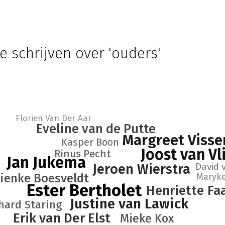
e schrijven over 'ouders'
Florien Van Der Aar
Eveline van de Putte
Margreet Visse
Kasper Boon
Joost van Vl
Rinus Pecht
Jan Jukema
David
Jeroen Wierstra
ienke Boesveldt
Maryke
Ester Bertholet
Henriette Fa
Justine van Lawick
hard Staring
Erik van Der Elst
Mieke Kox