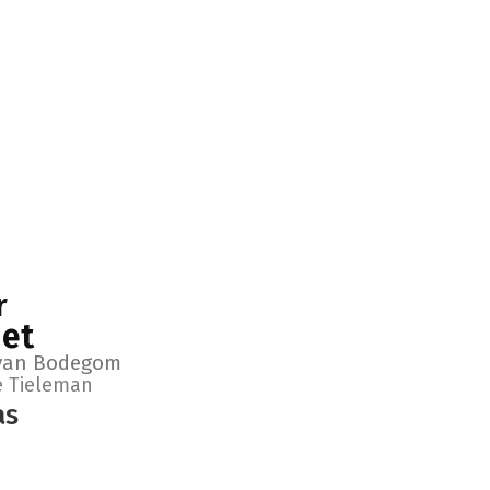
r
iet
 van Bodegom
 Tieleman
as