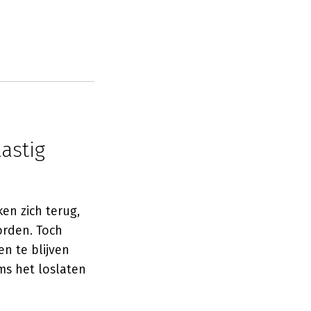
astig
en zich terug,
orden. Toch
n te blijven
ms het loslaten