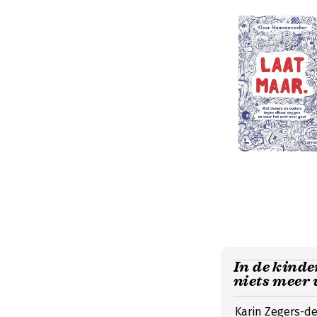
In de kind
niets meer 
Karin Zegers-de