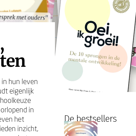
esprek met ouders"
esprek met ouders"
,
aten
 in hun leven
dt eigenlijk
schoolkeuze
oorlopend in
De bestsellers
even het
eden inzicht,