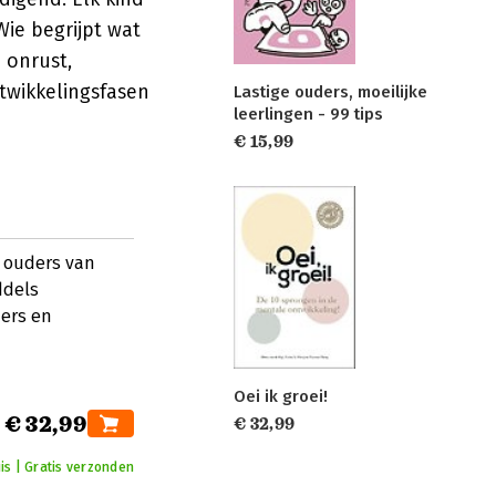
ie begrijpt wat
 onrust,
twikkelingsfasen
Lastige ouders, moeilijke
leerlingen - 99 tips
€ 15,99
r ouders van
ddels
ders en
Oei ik groei!
€ 32,99
€ 32,99
is | Gratis verzonden