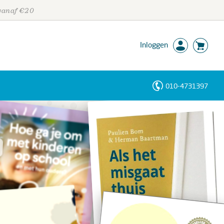
 vanaf €20
Inloggen
010-4731397
Personen
Trefwoorden