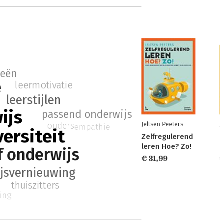
ieën
e
leermotivatie
leerstijlen
ijs
passend onderwijs
Jeltsen Peeters
ouders
empathie
ersiteit
Zelfregulerend
leren Hoe? Zo!
f onderwijs
€ 31,99
jsvernieuwing
thuiszitters
ing