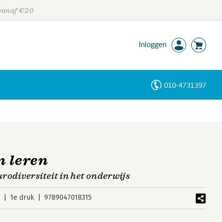
 vanaf €20
Inloggen
010-4731397
Personen
Trefwoorden
n leren
rodiversiteit in het onderwijs
5
1e druk
9789047018315