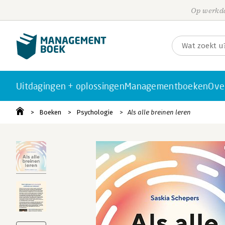
Op werkda
Uitdagingen + oplossingen
Managementboeken
Ove
Boeken
Psychologie
Als alle breinen leren