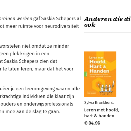
Anderen die di
 breinen werken
gaf Saskia Schepers al
ook
t meer ruimte voor neurodiversiteit
, worstelen niet omdat ze minder
een plek krijgen in een
at Saskia Schepers zien dat
r te laten leren, maar dat het voor
reëer je een leeromgeving waarin alle
krachtige individuen die klaar zijn
Sylvia Bronkhorst
 ouders en onderwijsprofessionals
Leren met hoofd,
en mee aan de slag te gaan.
hart & handen
€ 34,95