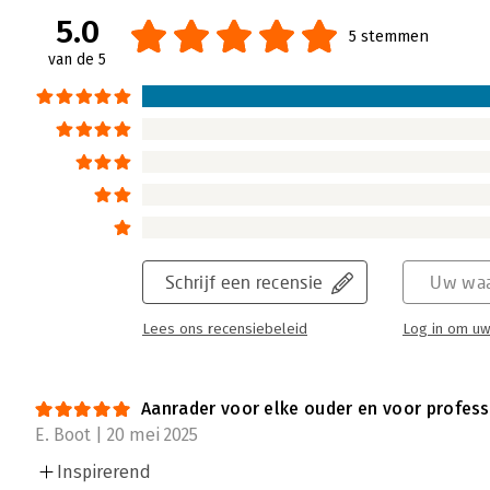
laat Saskia Schepers zien hoe het onderwij
5.0
5 stemmen
inclusief te worden. In haar recensie besp
van de 5
waarom dit confronterende en hoopvolle boe
Lees verder
Schrijf een recensie
Uw waa
Lees ons recensiebeleid
Log in om uw
Aanrader voor elke ouder en voor professi
E. Boot | 20 mei 2025
Inspirerend