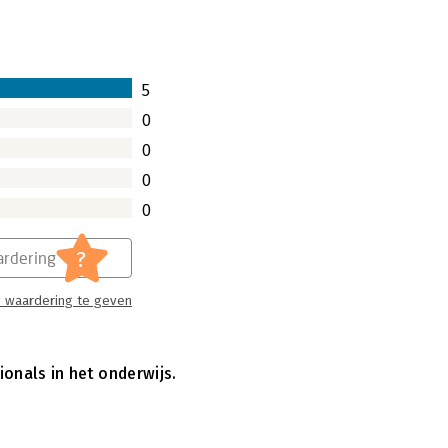
s radicaal anders kan én moet om écht
reekt Hendrika Willemse-Vreugdenhil
k iedereen in het onderwijs aangaat.
5
0
0
0
0
?
rdering
 waardering te geven
onals in het onderwijs.