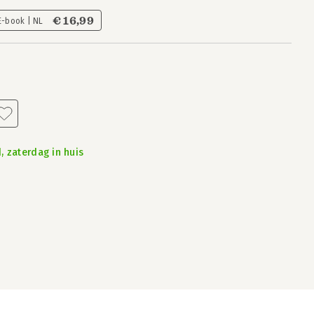
€ 16,99
E-book | NL
, zaterdag in huis