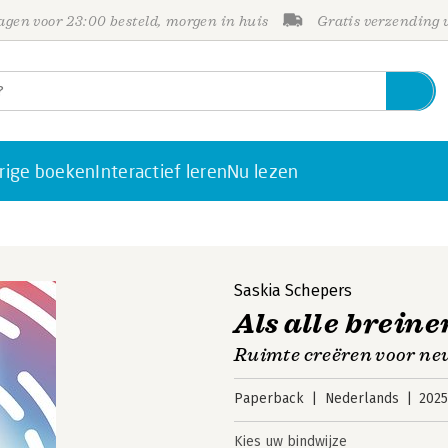
gen voor 23:00 besteld, morgen in huis
Gratis verzending
rige boeken
Interactief leren
Nu lezen
Saskia Schepers
Als alle breine
Ruimte creëren voor neu
Paperback
Nederlands
202
Kies uw bindwijze