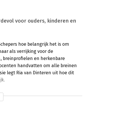
ardevol voor ouders, kinderen en
 Schepers hoe belangrijk het is om
maar als verrijking voor de
, breinprofielen en herkenbare
docenten handvatten om alle breinen
ie legt Ria van Dinteren uit hoe dit
jk.
je wakker schudt’
5
het systeem? In ‘Als alle breinen leren’