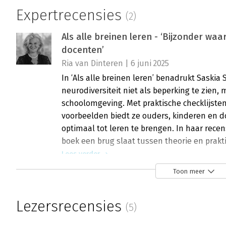
Expertrecensies
(2)
Als alle breinen leren - ‘Bijzonder wa
docenten’
Ria van Dinteren | 6 juni 2025
In ‘Als alle breinen leren’ benadrukt Saskia
neurodiversiteit niet als beperking te zien, 
schoolomgeving. Met praktische checklijsten
voorbeelden biedt ze ouders, kinderen en 
optimaal tot leren te brengen. In haar recens
boek een brug slaat tussen theorie en prakti
Lees verder
Toon meer
Als alle breinen leren - ‘Een boek dat 
Lezersrecensies
(5)
Hendrika Willemse-Vreugdenhil | 12 mei 202
Wat als het niet aan het kind ligt, maar aan 