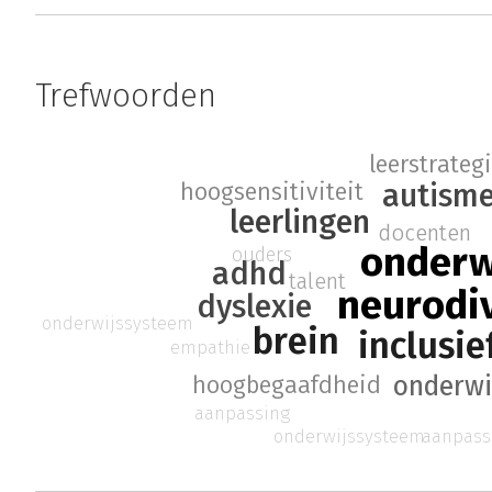
Trefwoorden
leerstrateg
autism
hoogsensitiviteit
leerlingen
docenten
onderw
ouders
adhd
talent
neurodiv
dyslexie
onderwijssysteem
brein
inclusie
empathie
onderwi
hoogbegaafdheid
aanpassing
onderwijssysteem
aanpass