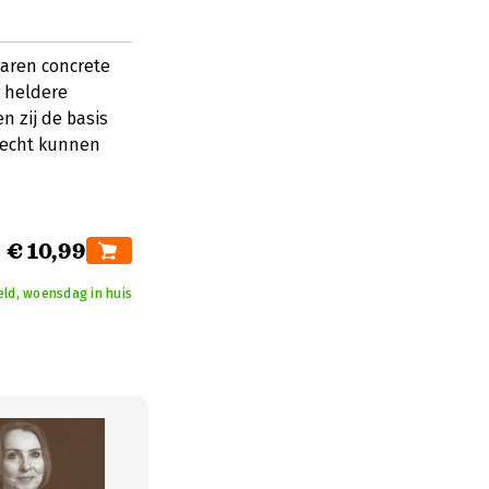
raren concrete
 heldere
n zij de basis
 recht kunnen
€ 10,99
eld, woensdag in huis