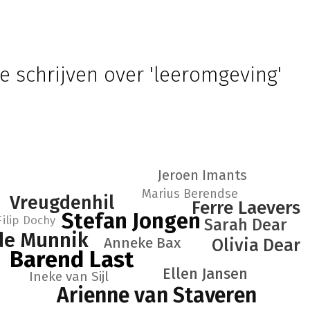
e schrijven over 'leeromgeving'
Jeroen Imants
Marius Berendse
Vreugdenhil
Ferre Laevers
Stefan Jongen
Filip Dochy
Sarah Dear
de Munnik
Anneke Bax
Olivia Dear
Barend Last
Ellen Jansen
Ineke van Sijl
Arienne van Staveren