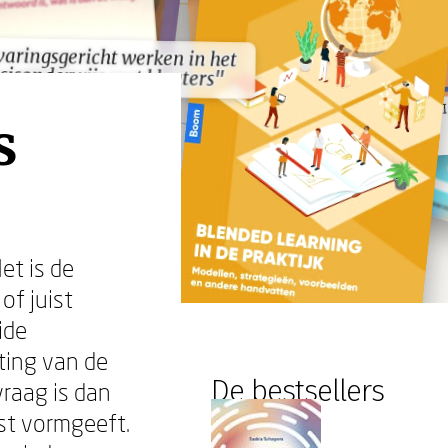
varingsgericht werken in het
varingsgericht werken in het
sisonderwijs met kleuters"
sisonderwijs met kleuters"
s
et is de
of juist
ide
hting van de
De bestsellers
raag is dan
st vormgeeft.