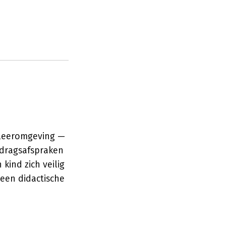
e leeromgeving —
gedragsafspraken
kind zich veilig
 een didactische