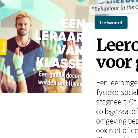
"Behaviour in the 
"Behaviour in the 
trefwoord
Leer
voor 
Een leeromgev
fysieke, socia
stagneert. Of
collegezaal o
omgeving bepa
ook niet óf d