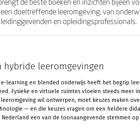
 brengt de beste boeken en inzichten bijeen vo
 een doeltreffende leeromgeving, van onderw
t leidinggevenden en opleidingsprofessionals.
en hybride leeromgevingen
e-learning en blended onderwijs heeft het begrip le
eed. Fysieke en virtuele ruimtes vloeien steeds meer in
 leeromgeving wil ontwerpen, moet keuzes maken over
chnologie — en die keuzes vragen om een heldere didac
n Nederland een van de toonaangevende stemmen op d