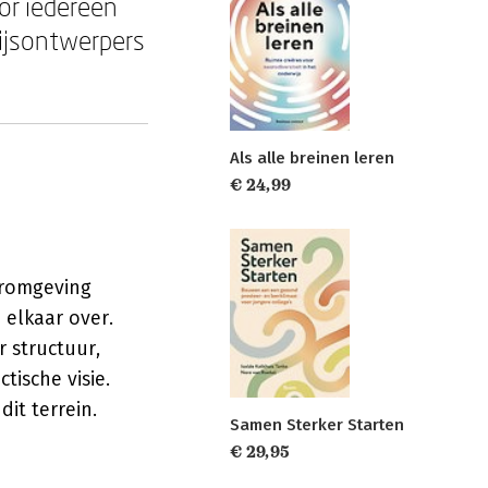
or iedereen
ijsontwerpers
Als alle breinen leren
€ 24,99
eromgeving
 elkaar over.
 structuur,
tische visie.
it terrein.
Samen Sterker Starten
€ 29,95