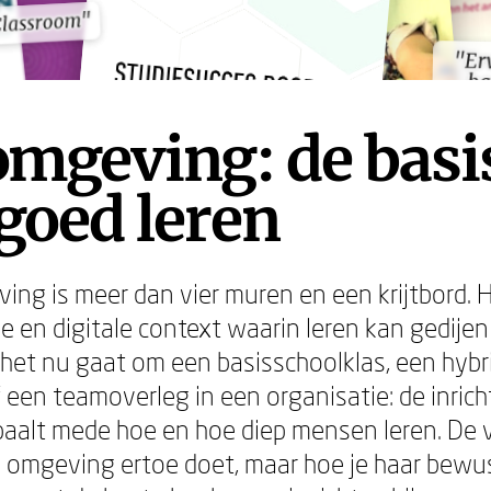
Classroom"
Classroom"
"Er
"Er
ba
ba
omgeving: de basi
goed leren
ing is meer dan vier muren en een krijtbord. H
le en digitale context waarin leren kan gedijen 
 het nu gaat om een basisschoolklas, een hybr
f een teamoverleg in een organisatie: de inric
alt mede hoe en hoe diep mensen leren. De v
e omgeving ertoe doet, maar hoe je haar bewu