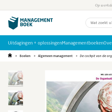
Op werkda
Uitdagingen + oplossingen
Managementboeken
Ove
Boeken
Algemeen management
De cockpit van de org