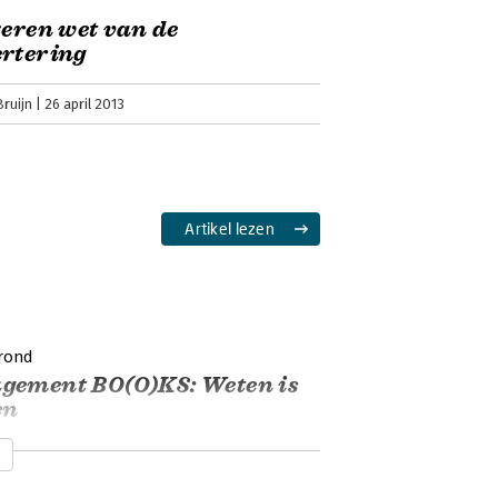
zeren wet van de
rtering
ruijn
26 april 2013
Artikel lezen
rond
gement BO(O)KS: Weten is
en
eterse
1 maart 2013