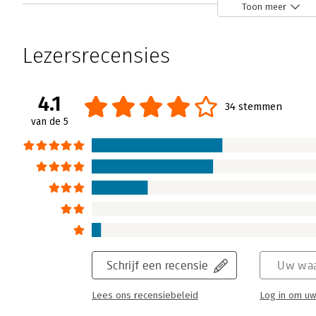
De cockpit van de organisatie
Toon meer
Carolien de Monchy | 15 juli 2004
De eerste druk van dit boek verscheen in 199
Lezersrecensies
een organisatiedoel, hoe weet je dan als m
vervolgens kreeg de lezer een prachtige se
Lees verder
4.1
34 stemmen
van de 5
Schrijf een recensie
Uw waa
Lees ons recensiebeleid
Log in om uw