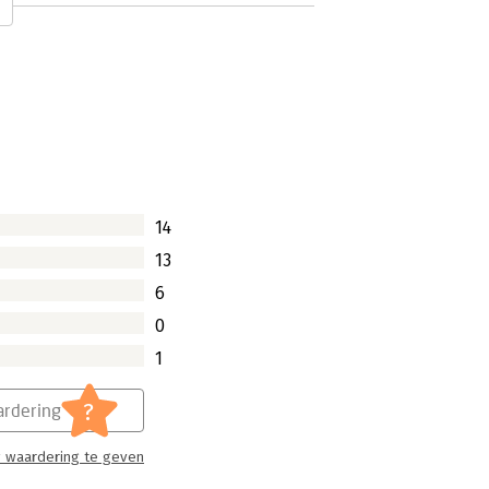
4. De focus ligt op de vraag: gegeven
anager of je op de goede weg bent? En
t instrumenten in handen.
14
13
6
0
1
?
rdering
 waardering te geven