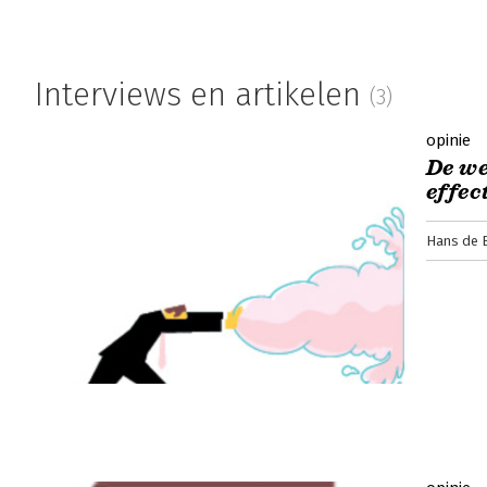
Interviews en artikelen
(3)
opinie
De w
effec
Hans de B