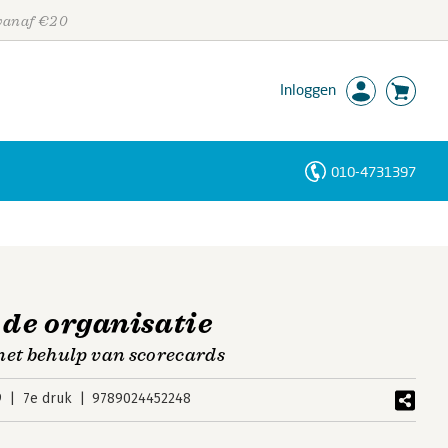
 vanaf €20
Inloggen
010-4731397
Personen
Trefwoorden
 de organisatie
et behulp van scorecards
9
7e druk
9789024452248