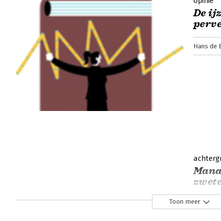
opinie
De ij
perve
Hans de B
achterg
Mana
zwet
Toon meer
Pierre Pi