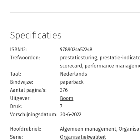
Specificaties
ISBN13:
9789024452248
Trefwoorden:
prestatiesturing
,
prestatie-indicat
scorecard
,
performance managem
Taal:
Nederlands
Bindwijze:
paperback
Aantal pagina's:
376
Uitgever:
Boom
Druk:
7
Verschijningsdatum:
30-6-2022
Hoofdrubriek:
Algemeen management
,
Organisa
Serie:
Organisatiekwaliteit