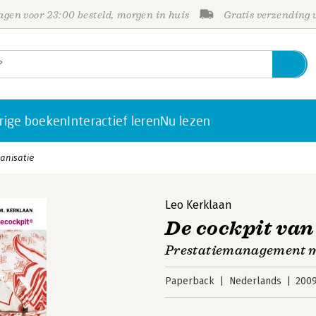
gen voor 23:00 besteld, morgen in huis
Gratis verzending
rige boeken
Interactief leren
Nu lezen
anisatie
Leo Kerklaan
De cockpit van
Prestatiemanagement m
Paperback
Nederlands
200