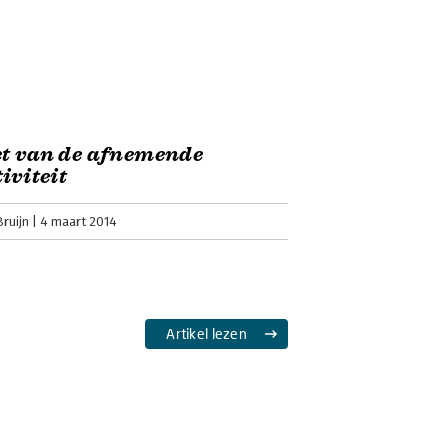
et van de afnemende
tiviteit
ruijn
4 maart 2014
Artikel lezen