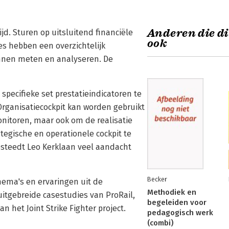
Anderen die di
jd. Sturen op uitsluitend financiële
ook
ties hebben een overzichtelijk
nen meten en analyseren. De
specifieke set prestatieindicatoren te
 Organisatiecockpit kan worden gebruikt
nitoren, maar ook om de realisatie
ategische en operationele cockpit te
esteedt Leo Kerklaan veel aandacht
Becker
hema's en ervaringen uit de
Methodiek en
uitgebreide casestudies van ProRail,
begeleiden voor
n het Joint Strike Fighter project.
pedagogisch werk
(combi)