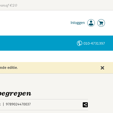
 vanaf €20
Inloggen
010-4731397
Personen
Trefwoorden
nde editie.
begrepen
k
9789024470037