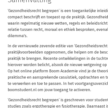
‘Gezondheidsrecht begrepen’ is een toegankelijke inleidi
compact beschrijft en toepast op de praktijk. Gezondhe
waarin regelmatig nieuwe wetten, regels en beleidsrich
relatie tussen recht, moraal en ethiek besproken, eve
dilemma's.
In de vernieuwde zevende editie van ‘Gezondheidsrecht 
praktijkvoorbeelden opgenomen, die helpen om de beschr
praktijk te brengen. Recente ontwikkelingen in de tucht
hierover worden belicht, alsook de nieuwe wetgeving op
Op het online platform Boom Academie vind je de theorie
praktische en aansprekende casuïstiek, opdrachten en t
te verwerken en toe te passen. In het voortgangsoverzicht
boomstudent.nl om jouw toegang te activeren.
‘Gezondheidsrecht begrepen’ is geschreven voor stude
studies zoals ergotherapie en fysiotherapie. Daarnaast i