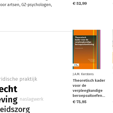
€ 52,99
oor artsen, GZ-psychologen,
J.A.M. Kerstens
ridische praktijk
Theoretisch kader
voor de
echt
verpleegkundige
beroepsuitoefening
ving
naslagwerk
€ 75,95
eidszorg