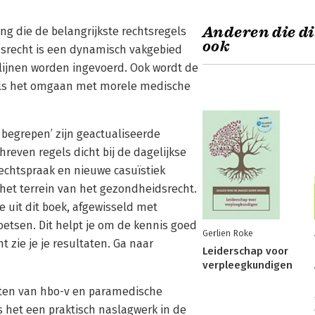
Anderen die di
ng die de belangrijkste rechtsregels
ook
idsrecht is een dynamisch vakgebied
tlijnen worden ingevoerd. Ook wordt de
nals het omgaan met morele medische
begrepen’ zijn geactualiseerde
even regels dicht bij de dagelijkse
rechtspraak en nieuwe casuïstiek
 het terrein van het gezondheidsrecht.
 uit dit boek, afgewisseld met
oetsen. Dit helpt je om de kennis goed
Gerlien Roke
 zie je je resultaten. Ga naar
Leiderschap voor
verpleegkundigen
nten van hbo-v en paramedische
s het een praktisch naslagwerk in de