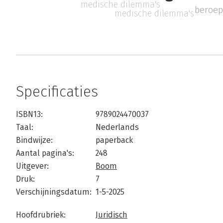
medische dilemma's
beroep
medische dilemma's
Specificaties
ISBN13:
9789024470037
Taal:
Nederlands
Bindwijze:
paperback
Aantal pagina's:
248
Uitgever:
Boom
Druk:
7
Verschijningsdatum:
1-5-2025
Hoofdrubriek:
Juridisch