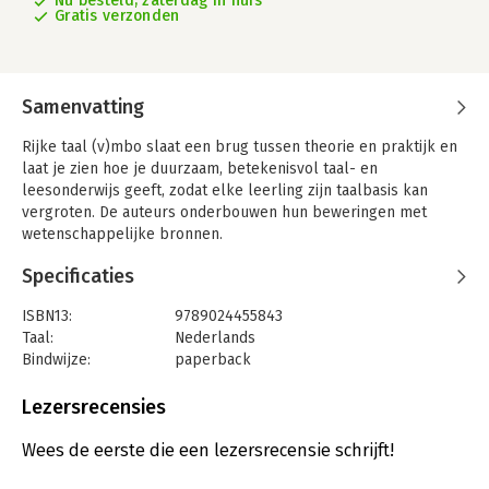
Nu besteld, zaterdag in huis
Gratis verzonden
Samenvatting
Rijke taal (v)mbo slaat een brug tussen theorie en praktijk en
laat je zien hoe je duurzaam, betekenisvol taal- en
leesonderwijs geeft, zodat elke leerling zijn taalbasis kan
vergroten. De auteurs onderbouwen hun beweringen met
wetenschappelijke bronnen.
Specificaties
ISBN13:
9789024455843
Taal:
Nederlands
Bindwijze:
paperback
Aantal pagina's:
432
Uitgever:
Boom
Lezersrecensies
Druk:
1
Verschijningsdatum:
30-5-2023
Wees de eerste die een lezersrecensie schrijft!