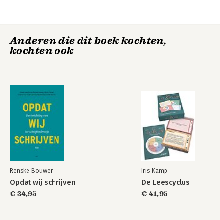
Anderen die dit boek kochten,
kochten ook
Rijke taal
Dyslectische
kinderen leren
lezen
Bekijk alle boeken
Renske Bouwer
Iris Kamp
Opdat wij schrijven
De Leescyclus
€ 34,95
€ 41,95