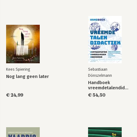
Kees Spiering
Sebastiaan
Dönszelmann
Nog lang geen later
Handboek
vreemdetalendidactiek
€ 24,99
€ 54,50