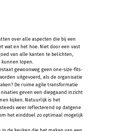
ten over alle aspecten die bij een
t wat en het hoe. Niet door een vast
oed van alle kanten te belichten,
n kunnen lopen.
bestaat gewoonweg geen one-size-fits-
worden uitgevoerd, als de organisatie
ken? De ruime agile transformatie
anisaties geven een diepgaand inzicht
en kijken. Natuurlijk is het
, steeds weer reflecterend op datgene
d om het einddoel zo optimaal mogelijk
e in de keuken die het maken van een