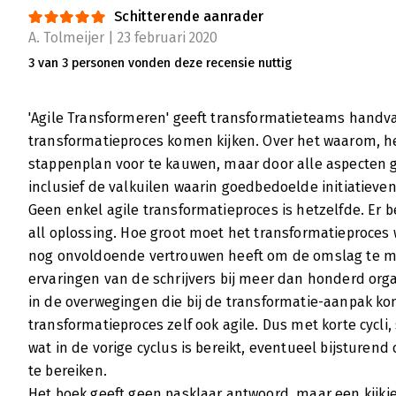
Schitterende aanrader
A. Tolmeijer | 23 februari 2020
3 van 3 personen vonden deze recensie nuttig
'Agile Transformeren' geeft transformatieteams handvat
transformatieproces komen kijken. Over het waarom, he
stappenplan voor te kauwen, maar door alle aspecten g
inclusief de valkuilen waarin goedbedoelde initiatieve
Geen enkel agile transformatieproces is hetzelfde. Er 
all oplossing. Hoe groot moet het transformatieproces 
nog onvoldoende vertrouwen heeft om de omslag te ma
ervaringen van de schrijvers bij meer dan honderd org
in de overwegingen die bij de transformatie-aanpak kom
transformatieproces zelf ook agile. Dus met korte cycli
wat in de vorige cyclus is bereikt, eventueel bijsturen
te bereiken.
Het boek geeft geen pasklaar antwoord, maar een kijkj