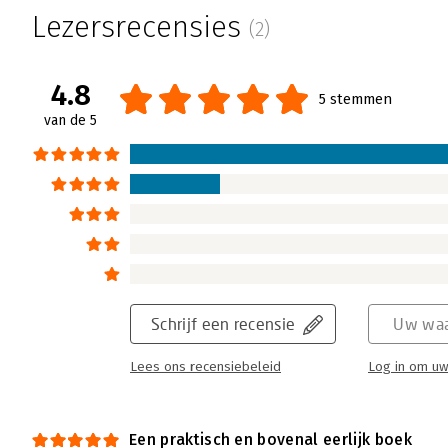
van Solingen hebben met het boek Agile tr
Lezersrecensies
(2)
praktische aanpak voor het structureel ve
van organisaties een reisgids geschreven di
bij agile transformatiereizen.
4.8
5 stemmen
Lees verder
van de 5
Schrijf een recensie
Uw waa
Lees ons recensiebeleid
Log in om uw
Een praktisch en bovenal eerlijk boek