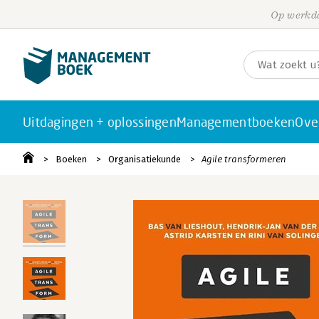
Op werkda
Uitdagingen + oplossingen
Managementboeken
Ove
Boeken
Organisatiekunde
Agile transformeren