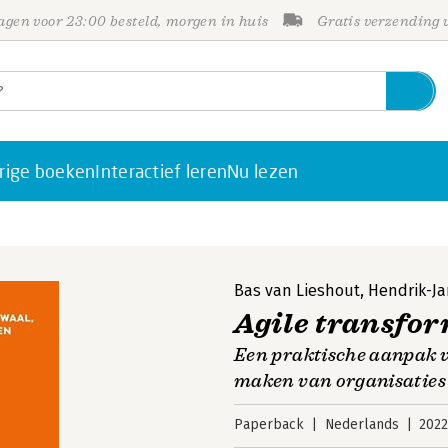
gen voor 23:00 besteld, morgen in huis
Gratis verzending
rige boeken
Interactief leren
Nu lezen
Bas van Lieshout
,
Hendrik-Ja
Agile transfo
Een praktische aanpak v
maken van organisaties
Paperback
Nederlands
202