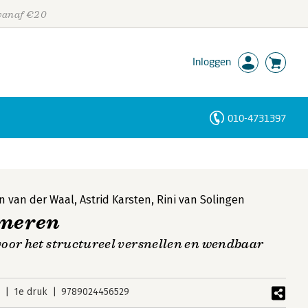
 vanaf €20
Inloggen
010-4731397
Personen
Trefwoorden
n van der Waal
,
Astrid Karsten
,
Rini van Solingen
rmeren
oor het structureel versnellen en wendbaar
2
1e druk
9789024456529