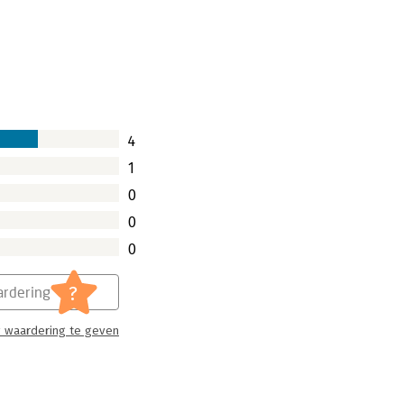
ansformeren - een
rsnellen en wendbaar maken
e je kan gebruiken
4
1
0
0
0
?
rdering
 waardering te geven