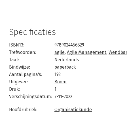
Specificaties
ISBN13:
9789024456529
Trefwoorden:
agile
,
Agile Management
,
Wendbare
Taal:
Nederlands
Bindwijze:
paperback
Aantal pagina's:
192
Uitgever:
Boom
Druk:
1
Verschijningsdatum:
7-11-2022
Hoofdrubriek:
Organisatiekunde