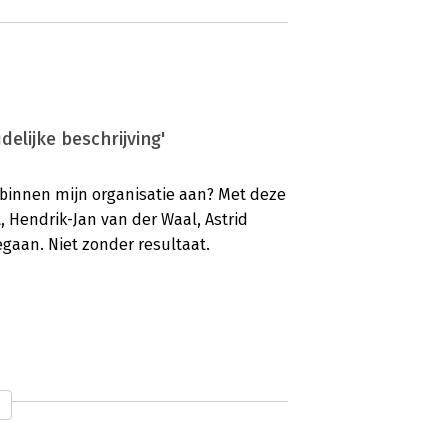
elijke beschrijving'
t binnen mijn organisatie aan? Met deze
, Hendrik-Jan van der Waal, Astrid
egaan. Niet zonder resultaat.
orbeelden en valkuilen'
Astrid Karsten en Rini