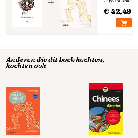
Prijs voor beide
€ 42,49
Das
Zondagskinderen
Habsburgerreich -
Inspiration fur
Europa?
Anderen die dit boek kochten,
kochten ook
Beter wordt het niet