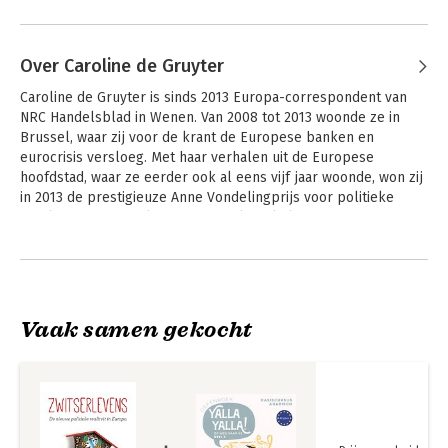
Over Caroline de Gruyter
Caroline de Gruyter is sinds 2013 Europa-correspondent van 
NRC Handelsblad in Wenen. Van 2008 tot 2013 woonde ze in 
Brussel, waar zij voor de krant de Europese banken en 
eurocrisis versloeg. Met haar verhalen uit de Europese 
hoofdstad, waar ze eerder ook al eens vijf jaar woonde, won zij 
in 2013 de prestigieuze Anne Vondelingprijs voor politieke 
verslaggeving. Caroline schrijft ook artikelen voor de 
gezaghebbende denktank Carnegie Europe. Zij schreef drie 
Andere boeken door Caroline de
boeken. Caroline haalde met haar werk tweemaal de shortlist 
Gruyter
voor de Lira Correspondentenprijs.
Vaak samen gekocht