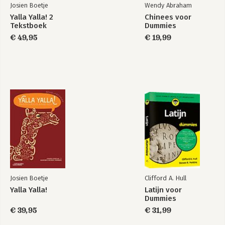
Josien Boetje
Wendy Abraham
Yalla Yalla! 2
Chinees voor
Tekstboek
Dummies
Bekijk alle boeken
€ 49,95
€ 19,99
Josien Boetje
Clifford A. Hull
Yalla Yalla!
Latijn voor
Dummies
€ 39,95
€ 31,99